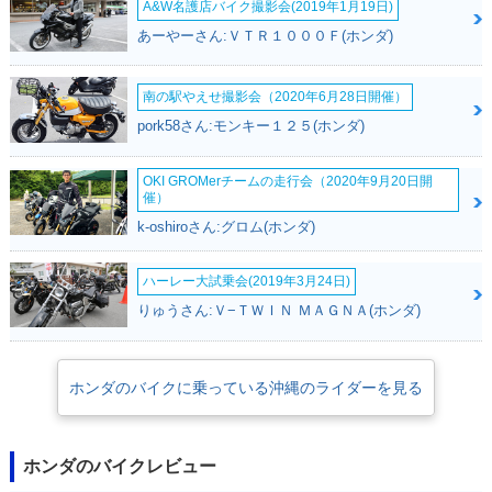
A&W名護店バイク撮影会(2019年1月19日)
あーやーさん:ＶＴＲ１０００Ｆ(ホンダ)
南の駅やえせ撮影会（2020年6月28日開催）
pork58さん:モンキー１２５(ホンダ)
OKI GROMerチームの走行会（2020年9月20日開
催）
k-oshiroさん:グロム(ホンダ)
ハーレー大試乗会(2019年3月24日)
りゅうさん:Ｖ−ＴＷＩＮ ＭＡＧＮＡ(ホンダ)
ホンダのバイクに乗っている沖縄のライダーを見る
ホンダのバイクレビュー