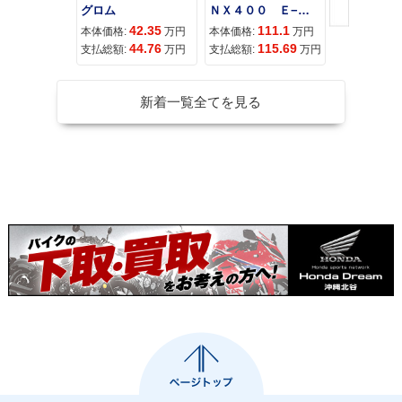
グロム
ＮＸ４００ Ｅ−Ｃｌｕｔｃｈ
42.35
111.1
11
本体価格:
万円
本体価格:
万円
本体価格:
44.76
115.69
12
支払総額:
万円
支払総額:
万円
支払総額:
新着一覧全てを見る