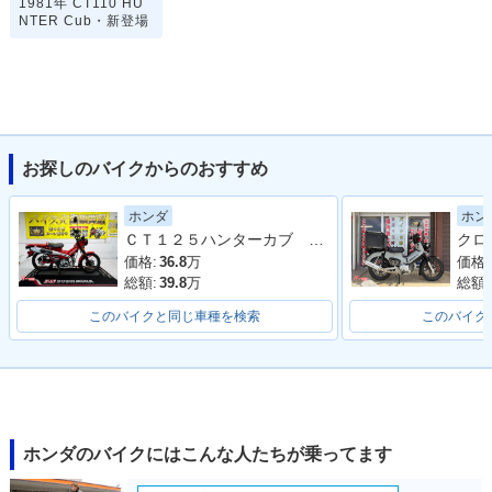
1981年 CT110 HU
NTER Cub・新登場
お探しのバイクからのおすすめ
ホンダ
ホン
ＣＴ１２５ハンターカブ ＪＡ５５型 ２０２０年モデル 社外シート ヘッドライト スペアキー サイドスタンド センタースタンド
価格:
36.8
万
価格:
総額:
39.8
万
総額:
このバイクと同じ車種を検索
このバイク
ホンダのバイクにはこんな人たちが乗ってます