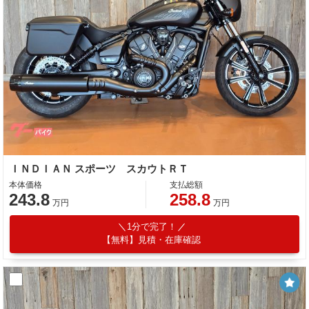
ＩＮＤＩＡＮ スポーツ スカウトＲＴ
本体価格
支払総額
243.8
258.8
万円
万円
1分で完了！
【無料】見積・在庫確認