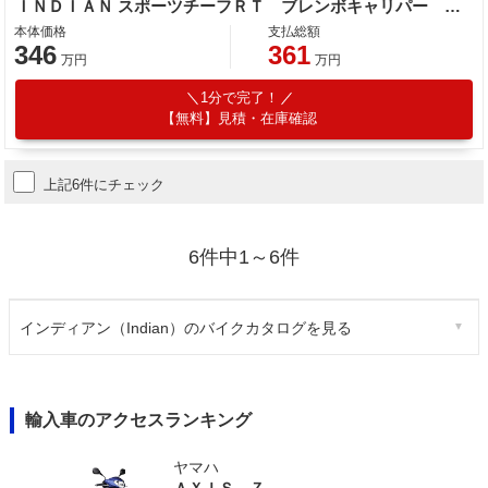
ＩＮＤＩＡＮ スポーツチーフＲＴ ブレンボキャリパー ＦＯＸリアサス 倒立フォーク ライドコマンド４インチ液晶メーター
本体価格
支払総額
346
361
万円
万円
1分で完了！
【無料】見積・在庫確認
上記6件にチェック
6件中1～6件
インディアン（Indian）のバイクカタログを見る
輸入車のアクセスランキング
ヤマハ
ＡＸＩＳ Ｚ