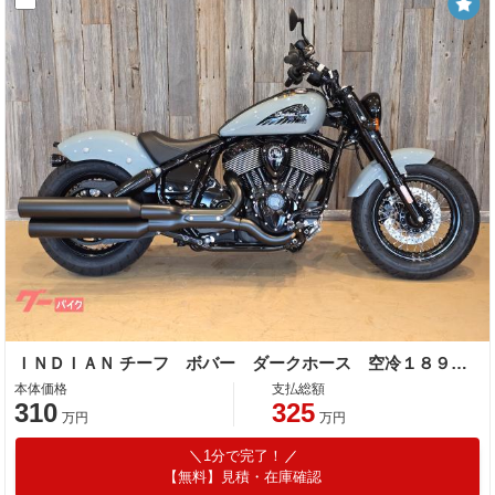
ＩＮＤＩＡＮ チーフ ボバー ダークホース 空冷１８９０ｃｃ ６速ミッション キーレスイグニッション ＵＳＢ充電 ＡＢＳ ＬＥＤヘッドライト
本体価格
支払総額
310
325
万円
万円
1分で完了！
【無料】見積・在庫確認