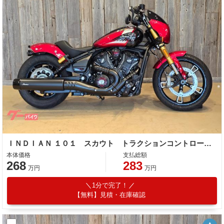
ＩＮＤＩＡＮ １０１ スカウト トラクションコントロール ３ライドモードセレクト １１１馬力エンジン ブレンボキャリパー
本体価格
支払総額
268
283
万円
万円
1分で完了！
【無料】見積・在庫確認