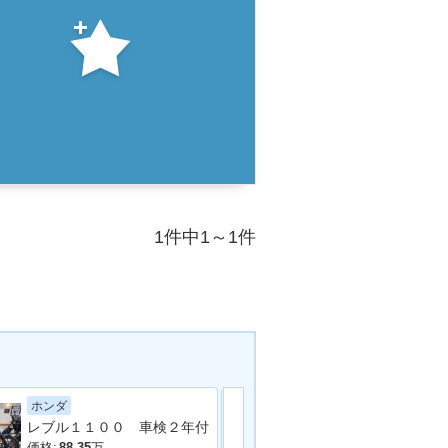
1件中1～1件
ホンダ
カワサキ
レブル１１００ 車検２年付
エリミネーター
価格:
88.35
万