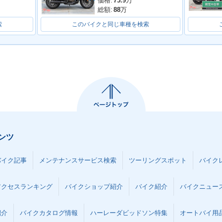
価格:
75.9
万
総額:
88
万
索
このバイクと同じ車種を検索
ンツ
バイク記事
メンテナンスサービス検索
ツーリングスポット
バイク
アクセスランキング
バイクショップ紹介
バイク紹介
バイクニュー
紹介
バイクカタログ情報
ハーレーダビッドソン特集
オートバイ用品な