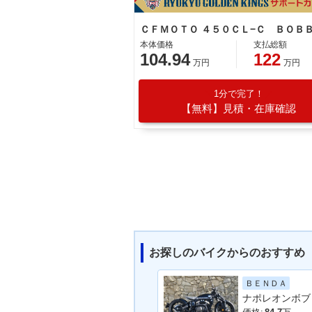
ＣＦＭＯＴＯ ４５０ＣＬ−Ｃ ＢＯＢ
本体価格
支払総額
104.94
122
万円
万円
1分で完了！
【無料】見積・在庫確認
お探しのバイクからのおすすめ
ＢＥＮＤＡ
ナポレオンボブ