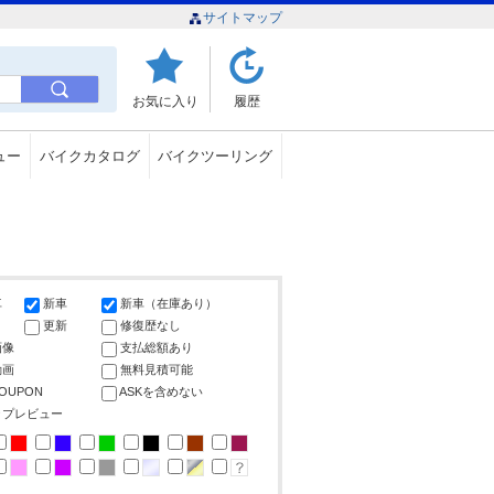
サイトマップ
お気に入り
履歴
ュー
バイクカタログ
バイクツーリング
車
新車
新車（在庫あり）
更新
修復歴なし
画像
支払総額あり
動画
無料見積可能
COUPON
ASKを含めない
ップレビュー