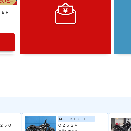
ＢＥＲ
ＭＯＲＢＩＤＥＬＬＩ
２５０
Ｃ２５２Ｖ