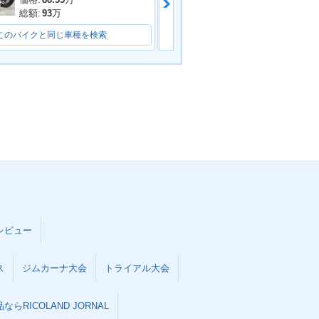
価格:
87.7
万
総額:
93
万
総額:
93.8
万
このバイクと同じ車種を検索
このバイクと同じ車種を検索
レビュー
ス
ジムカーナ大会
トライアル大会
らRICOLAND JORNAL