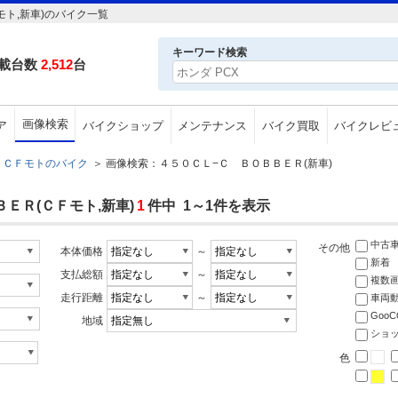
ト,新車)のバイク一覧
キーワード検索
載台数
2,512
台
画像検索
ア
バイクショップ
メンテナンス
バイク買取
バイクレビ
ＣＦモトのバイク
＞
画像検索：４５０ＣＬ−Ｃ ＢＯＢＢＥＲ(新車)
ＥＲ(ＣＦモト,新車)
1
件中 1～1件を表示
中古
その他
本体価格
～
新着
支払総額
～
複数
走行距離
～
車両
Goo
地域
ショ
色