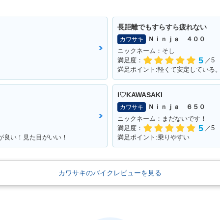
長距離でもすらすら疲れない
Ｎｉｎｊａ ４００
カワサキ
ニックネーム：そし
5
満足度：
／5
満足ポイント:軽くて安定している
I♡KAWASAKI
Ｎｉｎｊａ ６５０
カワサキ
ニックネーム：まだないです！
5
満足度：
／5
ーが良い！見た目がいい！
満足ポイント:乗りやすい
カワサキのバイクレビューを見る