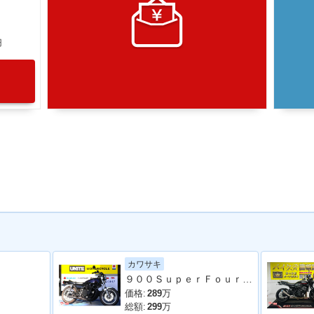
円
カワサキ
９００ＳｕｐｅｒＦｏｕｒ（Ｚ−Ｉ） オリジナルカラー ショート管 ＣＲキャブ
価格:
289
万
総額:
299
万