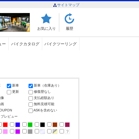
サイトマップ
お気に入り
履歴
ュー
バイクカタログ
バイクツーリング
車
新車
新車（在庫あり）
更新
修復歴なし
画像
支払総額あり
動画
無料見積可能
COUPON
ASKを含めない
ップレビュー