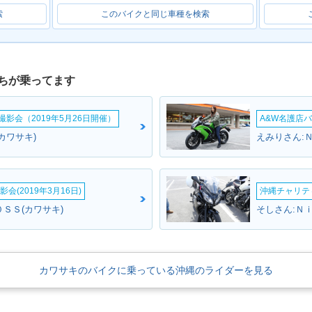
索
このバイクと同じ車種を検索
ちが乗ってます
影会（2019年5月26日開催）
A&W名護店バ
カワサキ)
えみりさん:
会(2019年3月16日)
沖縄チャリティ
ＳＳ(カワサキ)
そしさん:Ｎ
カワサキのバイクに乗っている沖縄のライダーを見る