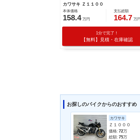
カワサキ Ｚ１１００
本体価格
支払総額
158.4
164.7
万円
万
1分で完了！
【無料】見積・在庫確認
お探しのバイクからのおすすめ
カワサキ
Ｚ１０００
価格:
72
万
総額:
75
万