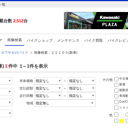
一覧
載台数
2,512
台
画像検索
ア
バイクショップ
メンテナンス
バイク買取
バイクレビ
カワサキのバイク
＞
画像検索：Ｚ１１００(新車)
)
1
件中 1～1件を表示
中古
その他
本体価格
～
新着
支払総額
～
複数
走行距離
～
車両
Goo
地域
ショ
色