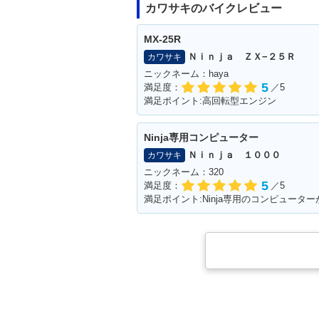
カワサキのバイクレビュー
MX-25R
Ｎｉｎｊａ ＺＸ−２５Ｒ
カワサキ
ニックネーム：haya
5
満足度：
／5
満足ポイント:高回転型エンジン
Ninja専用コンピューター
Ｎｉｎｊａ １０００
カワサキ
ニックネーム：320
5
満足度：
／5
満足ポイント:Ninja専用のコンピュータ