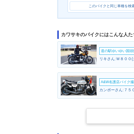
このバイクと同じ車種を検
カワサキのバイクにはこんな人た
道の駅ゆいゆい国頭撮
リキさん:Ｗ８００(
A&W名護店バイク撮影
カンポーさん:７５０