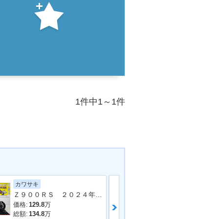
1件中1～1件
カワサキ
カワサキ
Ｚ９００ＲＳ ２０２４年モデル 社外フルエキマフラー フェンダーレス ラジエーターカバー タンデムバー シート カスタム多数
Ｚ９００ カス
価格:
129.8
万
価格:
ASK
万
総額:
134.8
万
総額:
- -
万