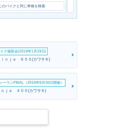
このバイクと同じ車種を検索
このバイクと同じ車種を検索
イク撮影会(2019年1月19日)
Ｎｉｎｊａ ６５０(カワサキ)
ーランFINAL（2019年6月30日開催）
ｉｎｊａ ４００(カワサキ)