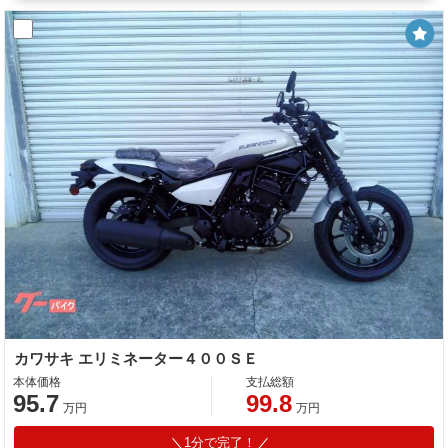
カワサキ エリミネーター４００ＳＥ
本体価格
支払総額
95.7
99.8
万円
万円
1分で完了！