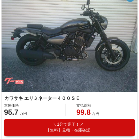
カワサキ エリミネーター４００ＳＥ
本体価格
支払総額
95.7
99.8
万円
万円
1分で完了！
【無料】見積・在庫確認