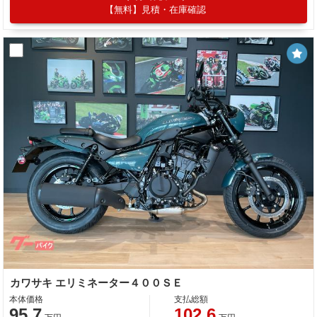
【無料】見積・在庫確認
カワサキ エリミネーター４００ＳＥ
本体価格
支払総額
95.7
102.6