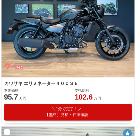
カワサキ エリミネーター４００ＳＥ
本体価格
支払総額
95.7
102.6
万円
万円
1分で完了！
【無料】見積・在庫確認