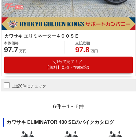
カワサキ エリミネーター４００ＳＥ
本体価格
支払総額
97.7
97.8
万円
万円
1分で完了！
【無料】見積・在庫確認
上記6件にチェック
6件中1～6件
カワサキ ELIMINATOR 400 SEのバイクカタログ