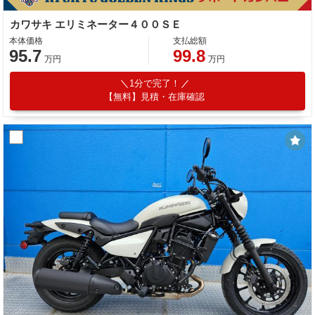
カワサキ エリミネーター４００ＳＥ
本体価格
支払総額
95.7
99.8
万円
万円
1分で完了！
【無料】見積・在庫確認