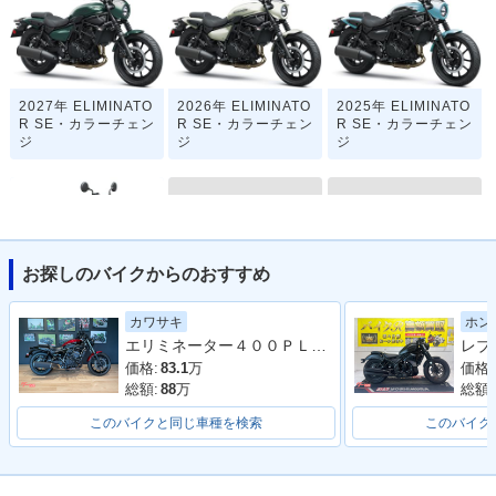
2027年 ELIMINATO
2026年 ELIMINATO
2025年 ELIMINATO
R SE・カラーチェン
R SE・カラーチェン
R SE・カラーチェン
ジ
ジ
ジ
お探しのバイクからのおすすめ
1990年 ELIMINATO
1989年 ELIMINATO
2024年 ELIMINATO
カワサキ
ホン
R 400 SE
R 400 SE
R SE・新登場
エリミネーター４００ＰＬＡＺＡ ＥＤＩＴＩＯＮ
価格:
83.1
万
価格:
総額:
88
万
総額:
このバイクと同じ車種を検索
このバイク