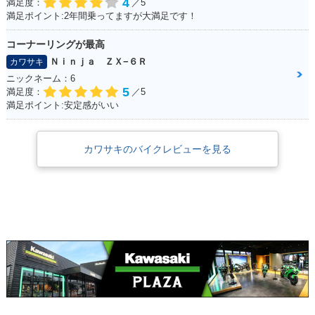
4
満足度：
／5
満足ポイント:2年間乗ってますが大満足です！
コーナーリングが最高
Ｎｉｎｊａ ＺＸ−６Ｒ
カワサキ
ニックネーム：6
5
満足度：
／5
満足ポイント:安定感がいい
カワサキのバイクレビューを見る