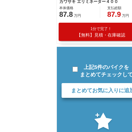
カワサキ エリミネーター４００
本体価格
支払総額
87.8
87.9
万円
万円
1分で完了！
【無料】見積・在庫確認
上記5件のバイクを
まとめてチェックし
まとめてお気に入りに追