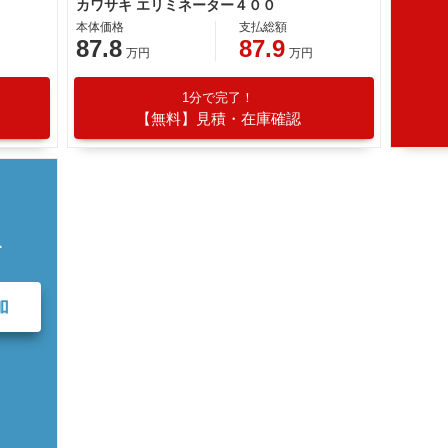
カワサキ エリミネーター４００
本体価格
支払総額
87.8
87.9
万円
万円
1分で完了！
【無料】見積・在庫確認
て
加