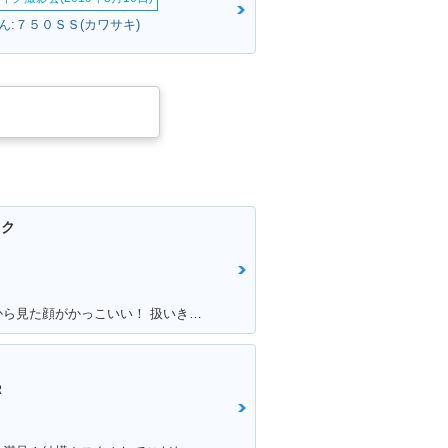
ん:７５０ＳＳ(カワサキ)
イク
満足ポイント:大きなボディと、前から見た顔がかっこいい！ 扱いきれないほどの圧倒的なパワー！キャップなどは色を合わせています！
Ｒ