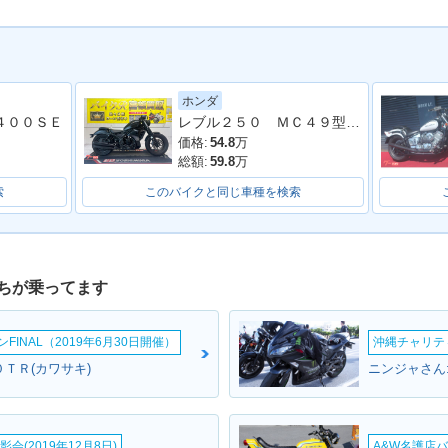
ホンダ
４００ＳＥ
レブル２５０ ＭＣ４９型 ２０１９年モデル 社外タンクカバー サイドバック 社外マフラー アラーム
1993年 E
INATOR・
1995年 ELIMINATOR 4
1994年 ELIMINATOR 4
00
00
00
価格:
54.8
万
総額:
59.8
万
索
このバイクと同じ車種を検索
ちが乗ってます
INAL（2019年6月30日開催）
沖縄チャリティ
ＴＲ(カワサキ)
ニンジャさん
会(2019年12月8日)
A&W名護店バ