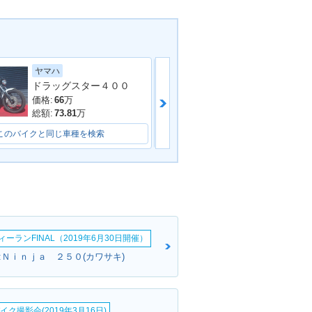
ホンダ
ヤマハ
ドラッグスター４００
LIMINATOR 4
1987年 ELIMINATOR 4
00
価格:
37.99
万
価格:
66
万
総額:
39.99
万
総額:
73.81
万
このバイクと同じ車種を検索
このバイクと同じ車種を検索
ーランFINAL（2019年6月30日開催）
:Ｎｉｎｊａ ２５０(カワサキ)
イク撮影会(2019年3月16日)