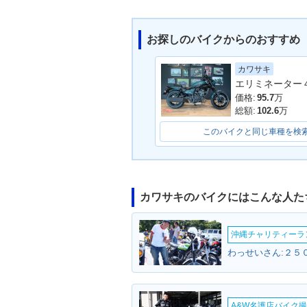
お探しのバイクからのおすすめ
カワサキ
エリミネーター
2025年 ELIMINATOR・
2024年 ELIM
カラーチェンジ
新登場
価格:
95.7
万
総額:
102.6
万
このバイクと同じ車種を検
カワサキのバイクにはこんな人た
1986年 ELIMINATOR 4
00
沖縄チャリティーランF
わっせいさん:２５０
A&W名護店バイク撮影