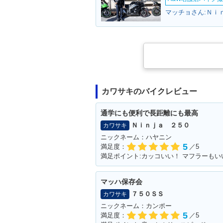
マッチョさん:Ｎｉ
カワサキのバイクレビュー
通学にも便利で長距離にも最高
Ｎｉｎｊａ ２５０
カワサキ
ニックネーム：ハヤニン
5
満足度：
／5
満足ポイント:カッコいい！ マフラーもい
マッハ保存会
７５０ＳＳ
カワサキ
ニックネーム：カンポー
5
満足度：
／5