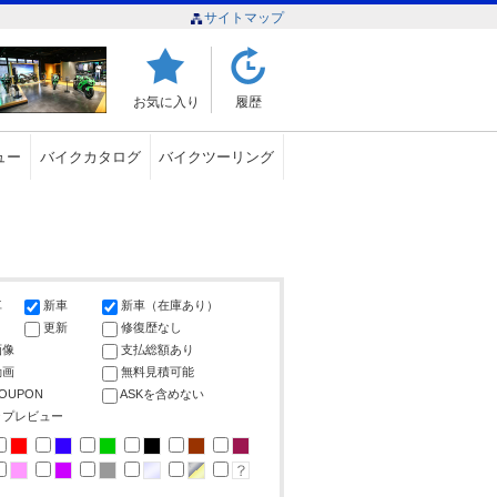
サイトマップ
お気に入り
履歴
ュー
バイクカタログ
バイクツーリング
車
新車
新車（在庫あり）
更新
修復歴なし
画像
支払総額あり
動画
無料見積可能
COUPON
ASKを含めない
ップレビュー