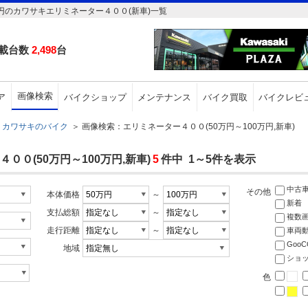
円のカワサキエリミネーター４００(新車)一覧
載台数
2,498
台
画像検索
ア
バイクショップ
メンテナンス
バイク買取
バイクレビ
カワサキのバイク
＞
画像検索：エリミネーター４００(50万円～100万円,新車)
０(50万円～100万円,新車)
5
件中 1～5件を表示
中古
その他
本体価格
～
新着
支払総額
～
複数
走行距離
～
車両
Goo
地域
ショ
色