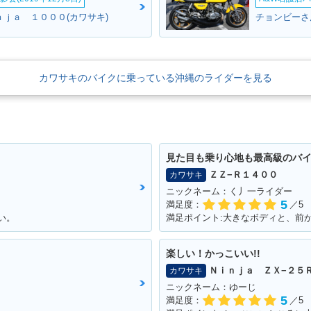
ｎｊａ １０００(カワサキ)
チョンビーさ
カワサキのバイクに乗っている沖縄のライダーを見る
見た目も乗り心地も最高級のバ
ＺＺ−Ｒ１４００
カワサキ
ニックネーム：く丿一ライダー
5
満足度：
／5
い。
楽しい！かっこいい!!
Ｎｉｎｊａ ＺＸ−２５
カワサキ
ニックネーム：ゆーじ
5
満足度：
／5