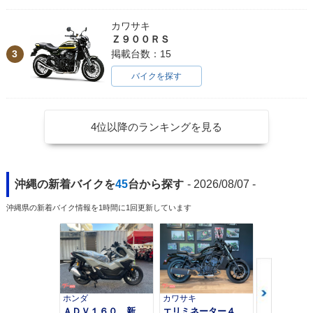
カワサキ
Ｚ９００ＲＳ
3
掲載台数：15
バイクを探す
4位以降のランキングを見る
沖縄の新着バイクを
45
台から探す
- 2026/08/07 -
沖縄県の新着バイク情報を1時間に1回更新しています
ホンダ
カワサキ
カワサキ
ＡＤＶ１６０ 新車 ２０２６年最新モデル パールスモーキーグレー スマートキー ２９Ｌメットイン ＵＳＢ Ｔｙｐｅ−Ｃ装備
エリミネーター４００