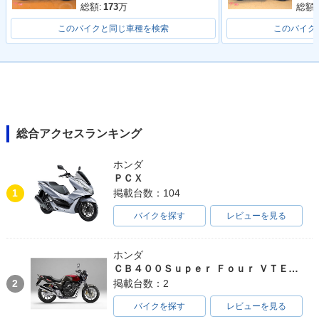
総額:
173
万
総額:
このバイクと同じ車種を検索
このバイク
総合アクセスランキング
ホンダ
ＰＣＸ
1
掲載台数：104
バイクを探す
レビューを見る
ホンダ
ＣＢ４００Ｓｕｐｅｒ Ｆｏｕｒ ＶＴＥＣ ＳＰＥＣ３
2
掲載台数：2
バイクを探す
レビューを見る