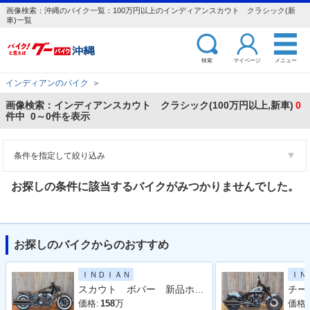
画像検索：沖縄のバイク一覧：100万円以上のインディアンスカウト クラシック(新
車)一覧
検索
マイページ
メニュー
インディアンのバイク
＞
画像検索：インディアンスカウト クラシック(100万円以上,新車)
0
件中 0～0件を表示
条件を指定して絞り込み
お探しの条件に該当するバイクがみつかりませんでした。
お探しのバイクからのおすすめ
ＩＮＤＩＡＮ
ＩＮ
スカウト ボバー 新品ホワイトウオールタイヤ装着済み
価格:
158
万
価格: