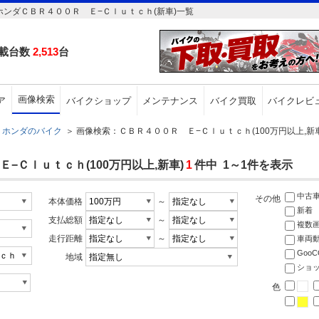
ホンダＣＢＲ４００Ｒ Ｅ−Ｃｌｕｔｃｈ(新車)一覧
載台数
2,513
台
画像検索
ア
バイクショップ
メンテナンス
バイク買取
バイクレビ
ホンダのバイク
＞
画像検索：ＣＢＲ４００Ｒ Ｅ−Ｃｌｕｔｃｈ(100万円以上,新車
−Ｃｌｕｔｃｈ(100万円以上,新車)
1
件中 1～1件を表示
中古
その他
本体価格
～
新着
支払総額
～
複数
走行距離
～
車両
Goo
地域
ショ
色