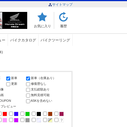
サイトマップ
お気に入り
履歴
ュー
バイクカタログ
バイクツーリング
)
車
新車
新車（在庫あり）
更新
修復歴なし
画像
支払総額あり
動画
無料見積可能
COUPON
ASKを含めない
ップレビュー