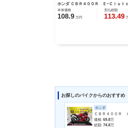
ホンダ ＣＢＲ４００Ｒ Ｅ−Ｃｌｕｔ
本体価格
支払総額
108.9
113.49
万円
お探しのバイクからのおすすめ
ホンダ
価格:
69.8
万
総額:
74.8
万