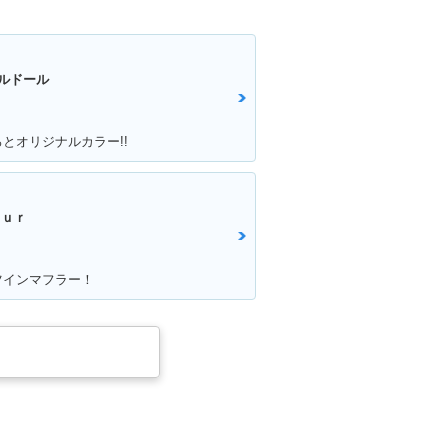
ルドール
とオリジナルカラー!!
ｏｕｒ
ツインマフラー！