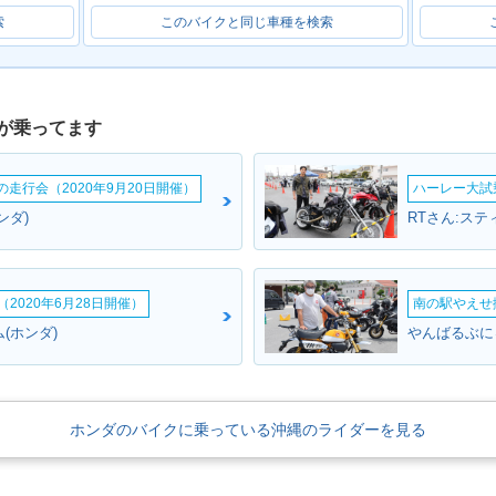
索
このバイクと同じ車種を検索
が乗ってます
ームの走行会（2020年9月20日開催）
ハーレー大試乗
ンダ)
RTさん:ステ
2020年6月28日開催）
南の駅やえせ撮
(ホンダ)
やんばるぶに
ホンダのバイクに乗っている沖縄のライダーを見る