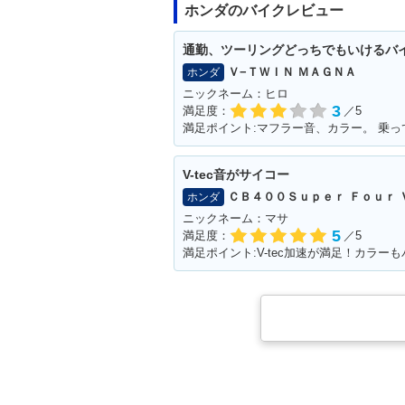
ホンダのバイクレビュー
通勤、ツーリングどっちでもいけるバ
Ｖ−ＴＷＩＮ ＭＡＧＮＡ
ホンダ
ニックネーム：ヒロ
3
満足度：
／5
V-tec音がサイコー
ＣＢ４００Ｓｕｐｅｒ Ｆｏｕｒ 
ホンダ
ニックネーム：マサ
5
満足度：
／5