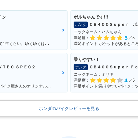
イク
ボルちゃんです!!!
ＣＢ４００Ｓｕｐｅｒ ボ
ホンダ
ニックネーム：ハムちゃん
5
満足度：
／5
満足ポイント:マフラー音、カラー。 乗って1年くらい。ゆくゆくはハーレーに！通勤で使ってる。 ショック、ハンドル周りをカスタムしていきたい。
満足ポイント:ポケットがあるところ
乗りやすい！
ＶＴＥＣ ＳＰＥＣ２
ＣＢ４００Ｓｕｐｅｒ Ｆ
ホンダ
ニックネーム：ミサキ
4
満足度：
／5
満足ポイント:V-tec加速が満足！カラーもバイク屋さんのオリジナルカラーです。
満足ポイント:乗りやすいバイク！
ホンダのバイクレビューを見る