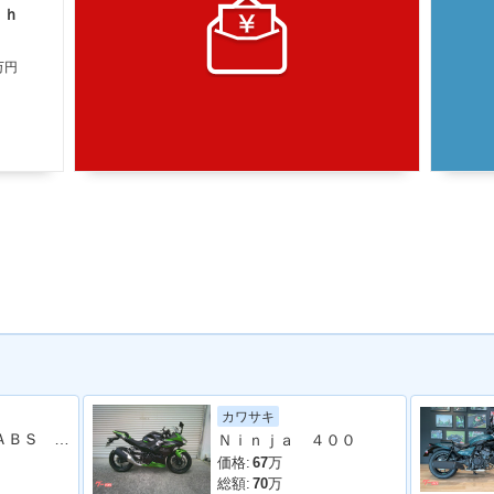
ｃｈ
万円
カワサキ
ＣＢＲ４００Ｒ ＡＢＳ ＮＣ５６型 ２０２４年モデル スクリーン サイドスタンド
Ｎｉｎｊａ ４００
価格:
67
万
総額:
70
万