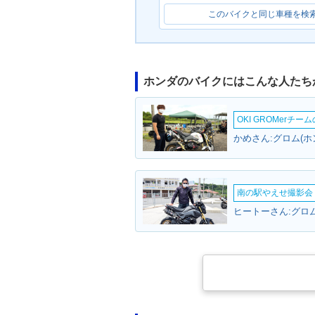
このバイクと同じ車種を検
ホンダのバイクにはこんな人たち
OKI GROMerチ
かめさん:グロム(ホ
南の駅やえせ撮影会（
ヒートーさん:グロム