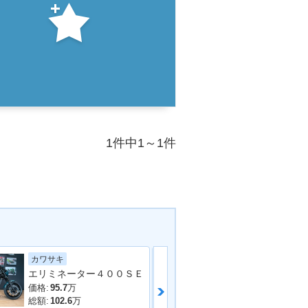
1件中1～1件
カワサキ
ホンダ
エリミネーター４００ＳＥ
価格:
95.7
万
価格:
51.8
万
総額:
102.6
万
総額:
56.8
万