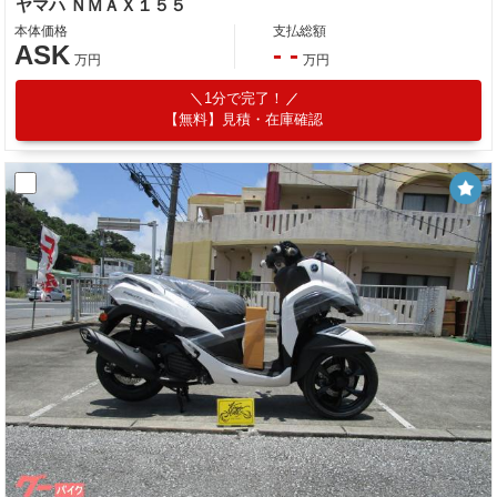
ヤマハ ＮＭＡＸ１５５
本体価格
支払総額
ASK
- -
万円
万円
1分で完了！
【無料】見積・在庫確認