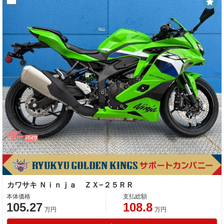
カワサキ Ｎｉｎｊａ ＺＸ−２５ＲＲ
本体価格
支払総額
105.27
108.8
万円
万円