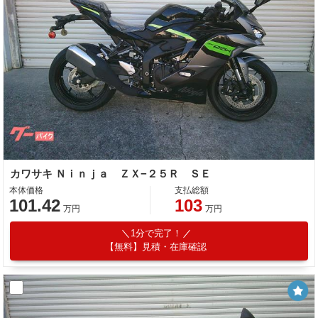
カワサキ Ｎｉｎｊａ ＺＸ−２５Ｒ ＳＥ
本体価格
支払総額
101.42
103
万円
万円
1分で完了！
【無料】見積・在庫確認