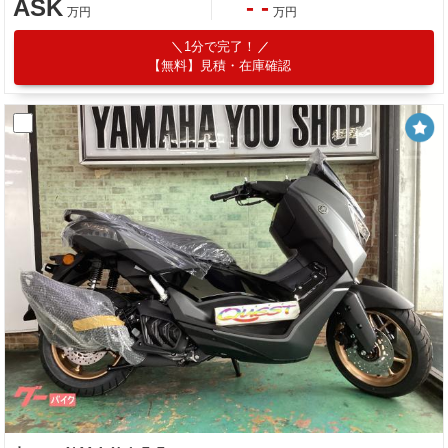
ASK
- -
万円
万円
1分で完了！
【無料】見積・在庫確認