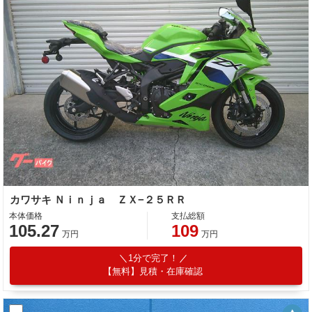
カワサキ Ｎｉｎｊａ ＺＸ−２５ＲＲ
本体価格
支払総額
105.27
109
万円
万円
1分で完了！
【無料】見積・在庫確認