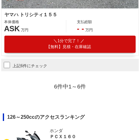
ヤマハ トリシティ１５５
本体価格
支払総額
ASK
- -
万円
万円
1分で完了！
【無料】見積・在庫確認
上記6件にチェック
6件中1～6件
126～250ccのアクセスランキング
ホンダ
ＰＣＸ１６０