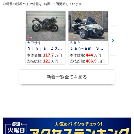
沖縄県の新着バイク情報を1時間に1回更新しています
カワサキ
ＢＲＰ
スズキ
Ｎｉｎｊａ ＺＸ−４Ｒ ＳＥ
ｃａｎ−ａｍ ＳＰＹＤＥＲ ＲＴ ＬＩＭＩＴＥＤ
117.7
444
68
本体価格:
万円
本体価格:
万円
本体価格:
121
466.9
71
支払総額:
万円
支払総額:
万円
支払総額:
新着一覧全てを見る