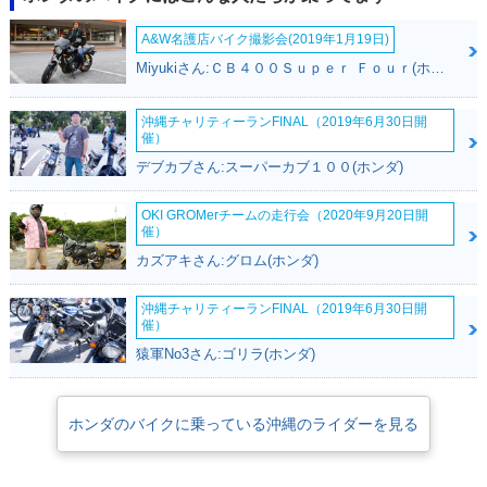
A&W名護店バイク撮影会(2019年1月19日)
Miyukiさん:ＣＢ４００Ｓｕｐｅｒ Ｆｏｕｒ(ホンダ)
沖縄チャリティーランFINAL（2019年6月30日開
催）
デブカブさん:スーパーカブ１００(ホンダ)
OKI GROMerチームの走行会（2020年9月20日開
催）
カズアキさん:グロム(ホンダ)
沖縄チャリティーランFINAL（2019年6月30日開
催）
猿軍No3さん:ゴリラ(ホンダ)
ホンダのバイクに乗っている沖縄のライダーを見る