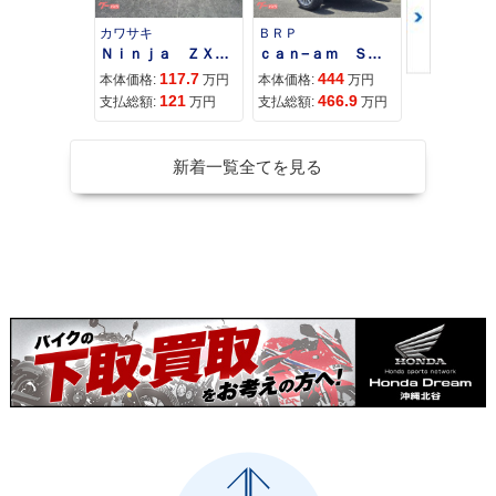
カワサキ
ＢＲＰ
スズキ
Ｎｉｎｊａ ＺＸ−４Ｒ ＳＥ
ｃａｎ−ａｍ ＳＰＹＤＥＲ ＲＴ ＬＩＭＩＴＥＤ
117.7
444
68
本体価格:
万円
本体価格:
万円
本体価格:
121
466.9
71
支払総額:
万円
支払総額:
万円
支払総額:
新着一覧全てを見る