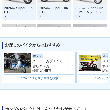
2026年 Super Cub
2024年 Super Cub
2023年 Super Cub
C125・カラーチェ
C125・カラーチェ
C125・カラーチェ
ンジ
ンジ
ンジ
お探しのバイクからのおすすめ
2021年 Super Cub
2020年 Super Cub
2019年 Super Cub
ホン
ホンダ
C125・フルモデル
C125・カラーチェ
C125・カラーチェ
スーパーカブ１１０
チェンジ
ンジ
ンジ
価格:
価格:
23.6
万
総額:
総額:
24.65
万
このバイクと同じ車種を検索
このバイク
2018年 Super Cub
Super Cub C125・
C125・新登場
その他
ホンダのバイクにはこんな人たちが乗ってます