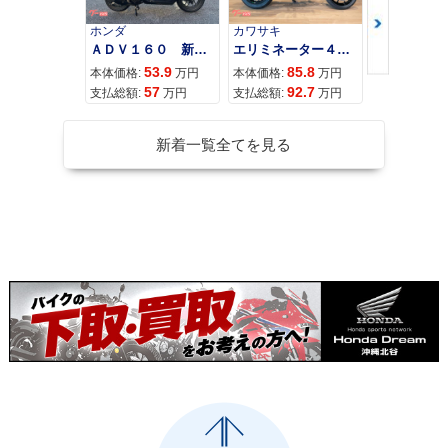
ホンダ
カワサキ
カワサキ
ＡＤＶ１６０ 新車 ２０２６年最新モデル パールスモーキーグレー スマートキー ２９Ｌメットイン ＵＳＢ Ｔｙｐｅ−Ｃ装備
エリミネーター４００
53.9
85.8
95
本体価格:
万円
本体価格:
万円
本体価格:
57
92.7
10
支払総額:
万円
支払総額:
万円
支払総額:
新着一覧全てを見る