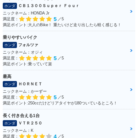
ＣＢ１３００Ｓｕｐｅｒ Ｆｏｕｒ
ホンダ
ニックネーム：HONDA Jr
5
満足度：
／5
満足ポイント:大人のBike！ 重たいけど走り出したら軽く感じる！
乗りやすいバイク
フォルツァ
ホンダ
ニックネーム：オジィ
5
満足度：
／5
満足ポイント:乗っていて楽
最高
ＨＯＲＮＥＴ
ホンダ
ニックネーム：かーずー
5
満足度：
／5
満足ポイント:250ccだけどリアタイヤが180ついているところ！
長く付き合える1台
ＶＴＲ２５０
ホンダ
ニックネーム：K
4
満足度：
／5