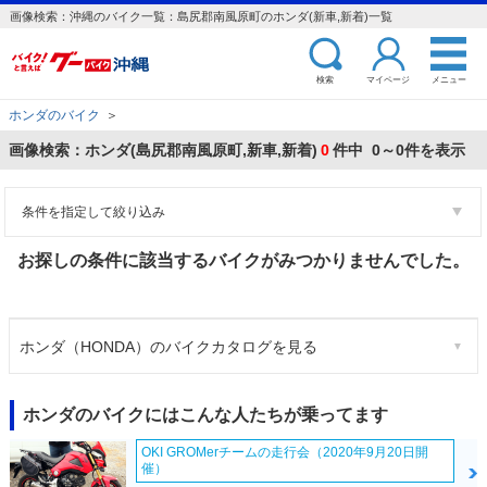
画像検索：沖縄のバイク一覧：島尻郡南風原町のホンダ(新車,新着)一覧
検索
マイページ
メニュー
ホンダのバイク
＞
画像検索：ホンダ(島尻郡南風原町,新車,新着)
0
件中 0～0件を表示
条件を指定して絞り込み
お探しの条件に該当するバイクがみつかりませんでした。
ホンダ（HONDA）のバイクカタログを見る
ホンダのバイクにはこんな人たちが乗ってます
OKI GROMerチームの走行会（2020年9月20日開
催）