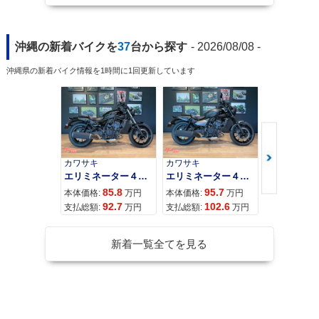
沖縄の新着バイクを
37
台から探す
- 2026/08/08 -
沖縄県の新着バイク情報を1時間に1回更新しています
カワサキ
カワサキ
カワサキ
エリミネーター４００
エリミネーター４００ＳＥ
85.8
95.7
11
本体価格:
万円
本体価格:
万円
本体価格:
92.7
102.6
12
支払総額:
万円
支払総額:
万円
支払総額:
新着一覧全てを見る