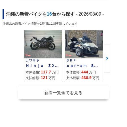
沖縄の新着バイクを
16
台から探す
- 2026/08/09 -
沖縄県の新着バイク情報を1時間に1回更新しています
カワサキ
ＢＲＰ
スズキ
Ｎｉｎｊａ ＺＸ−４Ｒ ＳＥ
ｃａｎ−ａｍ ＳＰＹＤＥＲ ＲＴ ＬＩＭＩＴＥＤ
117.7
444
68
本体価格:
万円
本体価格:
万円
本体価格:
121
466.9
71
支払総額:
万円
支払総額:
万円
支払総額:
新着一覧全てを見る