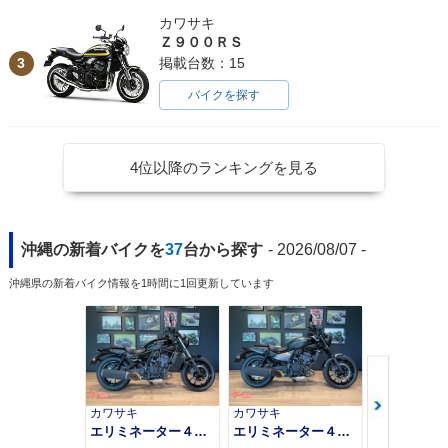
カワサキ
Ｚ９００ＲＳ
3
掲載台数：15
バイクを探す
4位以降のランキングを見る
沖縄の新着バイクを
37
台から探す
- 2026/08/07 -
沖縄県の新着バイク情報を1時間に1回更新しています
カワサキ
カワサキ
カワサキ
エリミネーター４００
エリミネーター４００ＳＥ