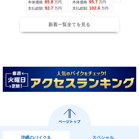
85.8
95.7
11
本体価格:
万円
本体価格:
万円
本体価格:
92.7
102.6
12
支払総額:
万円
支払総額:
万円
支払総額:
新着一覧全てを見る
沖縄のバイクを
スペシャル