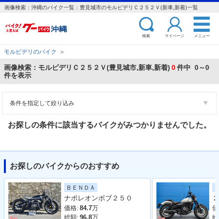
画像検索：沖縄のバイク一覧：豊見城市のモルビデリＣ２５２Ｖ(新車,新着)一覧
検索
マイページ
メニュー
モルビデリのバイク
＞
画像検索：モルビデリＣ２５２Ｖ(豊見城市,新車,新着)
0
件中 0～0
件を表示
条件を指定して絞り込み
お探しの条件に該当するバイクがみつかりませんでした。
お探しのバイクからのおすすめ
ＢＥＮＤＡ
ナポレオンボブ２５０
２
価格:
84.7
万
価
総額:
96.8
万
総