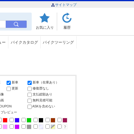
サイトマップ
お気に入り
履歴
ュー
バイクカタログ
バイクツーリング
車
新車
新車（在庫あり）
更新
修復歴なし
画像
支払総額あり
動画
無料見積可能
COUPON
ASKを含めない
ップレビュー