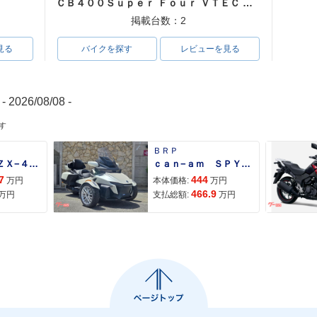
ＣＢ４００Ｓｕｐｅｒ Ｆｏｕｒ ＶＴＥＣ ＳＰＥＣ３
掲載台数：2
見る
バイクを探す
レビューを見る
- 2026/08/08 -
す
ＢＲＰ
Ｎｉｎｊａ ＺＸ−４Ｒ ＳＥ
ｃａｎ−ａｍ ＳＰＹＤＥＲ ＲＴ ＬＩＭＩＴＥＤ
7
444
万円
本体価格:
万円
466.9
万円
支払総額:
万円