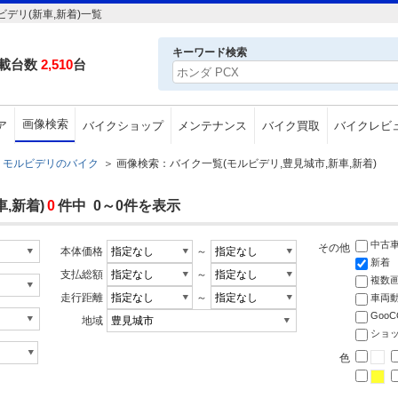
デリ(新車,新着)一覧
キーワード検索
載台数
2,510
台
画像検索
ア
バイクショップ
メンテナンス
バイク買取
バイクレビ
モルビデリのバイク
＞
画像検索：バイク一覧(モルビデリ,豊見城市,新車,新着)
,新着)
0
件中 0～0件を表示
中古
その他
本体価格
～
新着
支払総額
～
複数
走行距離
～
車両
Goo
地域
ショ
色