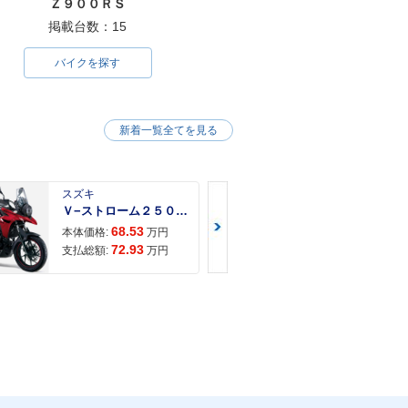
Ｚ９００ＲＳ
掲載台数：15
バイクを探す
新着一覧全てを見る
スズキ
スズキ
Ｖ−ストローム２５０ ２６年モデル 水冷２気筒エンジン ＬＥＤヘッドライト標準装備
68.53
68.
本体価格:
万円
本体価格:
72.93
71.
支払総額:
万円
支払総額: