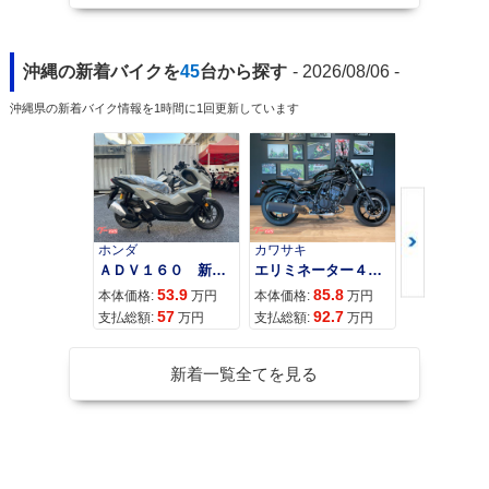
沖縄の新着バイクを
45
台から探す
- 2026/08/06 -
沖縄県の新着バイク情報を1時間に1回更新しています
ホンダ
カワサキ
カワサキ
ＡＤＶ１６０ 新車 ２０２６年最新モデル パールスモーキーグレー スマートキー ２９Ｌメットイン ＵＳＢ Ｔｙｐｅ−Ｃ装備
エリミネーター４００
53.9
85.8
95
本体価格:
万円
本体価格:
万円
本体価格:
57
92.7
10
支払総額:
万円
支払総額:
万円
支払総額:
新着一覧全てを見る