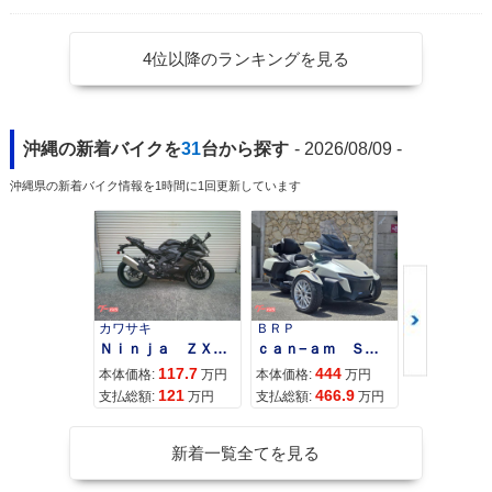
4位以降のランキングを見る
沖縄の新着バイクを
31
台から探す
- 2026/08/09 -
沖縄県の新着バイク情報を1時間に1回更新しています
カワサキ
ＢＲＰ
スズキ
Ｎｉｎｊａ ＺＸ−４Ｒ ＳＥ
ｃａｎ−ａｍ ＳＰＹＤＥＲ ＲＴ ＬＩＭＩＴＥＤ
117.7
444
68
本体価格:
万円
本体価格:
万円
本体価格:
121
466.9
72
支払総額:
万円
支払総額:
万円
支払総額:
新着一覧全てを見る