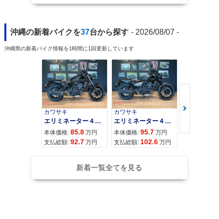
沖縄の新着バイクを
37
台から探す
- 2026/08/07 -
沖縄県の新着バイク情報を1時間に1回更新しています
カワサキ
カワサキ
カワサキ
エリミネーター４００
エリミネーター４００ＳＥ
85.8
95.7
11
本体価格:
万円
本体価格:
万円
本体価格:
92.7
102.6
12
支払総額:
万円
支払総額:
万円
支払総額:
新着一覧全てを見る