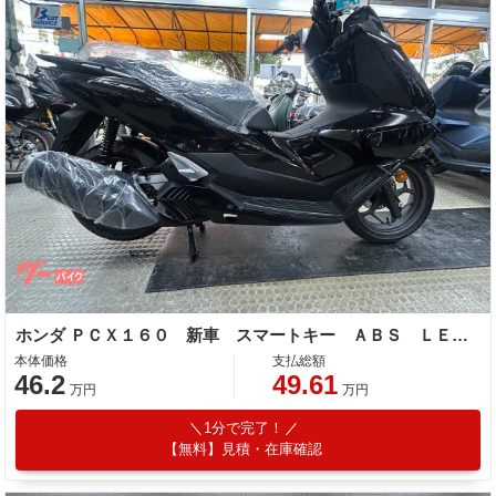
ホンダ ＰＣＸ１６０ 新車 スマートキー ＡＢＳ ＬＥＤ Ｔｙｐｅ−Ｃソケット
本体価格
支払総額
46.2
49.61
万円
万円
1分で完了！
【無料】見積・在庫確認