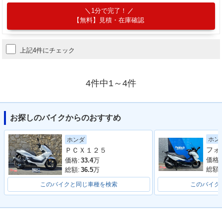
1分で完了！
【無料】見積・在庫確認
上記4件にチェック
4件中1～4件
お探しのバイクからのおすすめ
ホン
ホンダ
ＰＣＸ１２５
価格:
価格:
33.4
万
総額:
総額:
36.5
万
このバイクと同じ車種を検索
このバイク