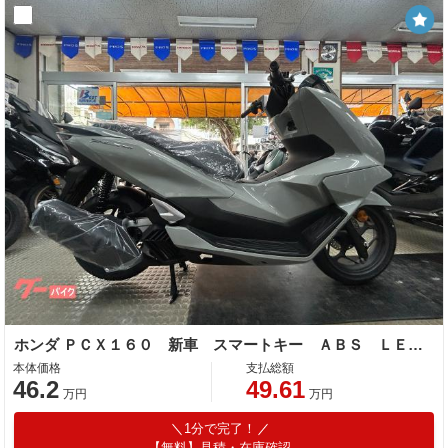
ホンダ ＰＣＸ１６０ 新車 スマートキー ＡＢＳ ＬＥＤ Ｔｙｐｅ−Ｃソケット
本体価格
支払総額
46.2
49.61
万円
万円
1分で完了！
【無料】見積・在庫確認