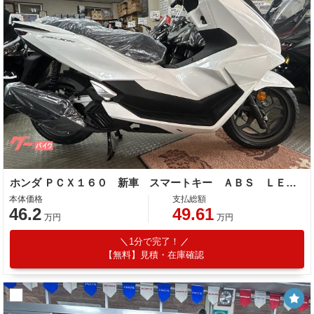
ホンダ ＰＣＸ１６０ 新車 スマートキー ＡＢＳ ＬＥＤ Ｔｙｐｅ−Ｃソケット
本体価格
支払総額
46.2
49.61
万円
万円
1分で完了！
【無料】見積・在庫確認