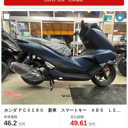
ホンダ ＰＣＸ１６０ 新車 スマートキー ＡＢＳ ＬＥＤ Ｔｙｐｅ−Ｃソケット
本体価格
支払総額
46.2
49.61
万円
万円