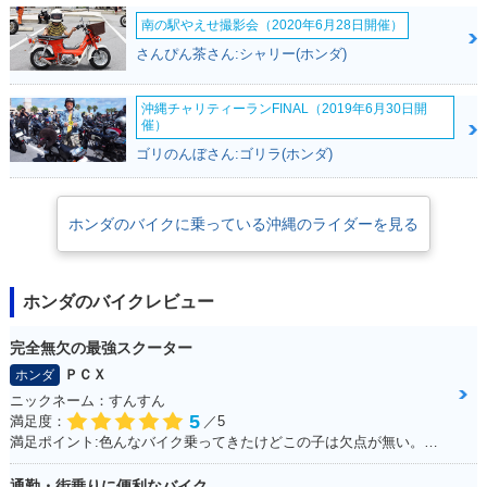
南の駅やえせ撮影会（2020年6月28日開催）
さんぴん茶さん:シャリー(ホンダ)
沖縄チャリティーランFINAL（2019年6月30日開
催）
ゴリのんぼさん:ゴリラ(ホンダ)
ホンダのバイクに乗っている沖縄のライダーを見る
ホンダのバイクレビュー
完全無欠の最強スクーター
ＰＣＸ
ホンダ
ニックネーム：すんすん
5
満足度：
／5
満足ポイント:色んなバイク乗ってきたけどこの子は欠点が無い。ほんとに不満が出ない完成度の高いバイク！
通勤・街乗りに便利なバイク