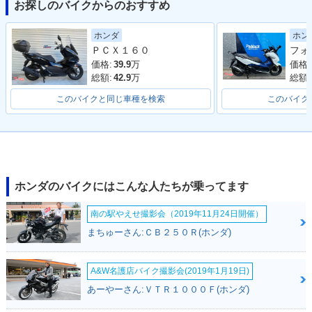
お探しのバイクからのおすすめ
ホン
ホンダ
ＰＣＸ１６０
価格:
価格:
39.9
万
総額:
総額:
42.9
万
このバイクと同じ車種を検索
このバイク
ホンダのバイクにはこんな人たちが乗ってます
南の駅やえせ撮影会（2019年11月24日開催）
まちゅーさん:ＣＢ２５０Ｒ(ホンダ)
A&W名護店バイク撮影会(2019年1月19日)
あーやーさん:ＶＴＲ１０００Ｆ(ホンダ)