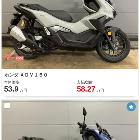
ホンダ ＡＤＶ１６０
本体価格
支払総額
53.9
58.27
万円
万円