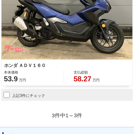
ホンダ ＡＤＶ１６０
本体価格
支払総額
53.9
58.27
万円
万円
上記3件にチェック
3件中1～3件