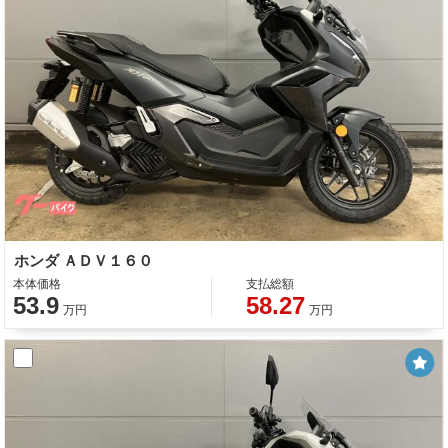
ホンダ ＡＤＶ１６０
本体価格
支払総額
53.9
58.27
万円
万円