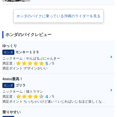
R・カラーチェンジ
Special Edition・特
ABS・追加
別・限定仕様
ホンダのバイクに乗っている沖縄のライダーを見る
ホンダのバイクレビュー
ゆっくり
2009年 CBR600R
2008年 CBR600RR
2008年 CBR600R
R・マイナーチェン
Special Edition
R・カラーチェンジ
モンキー１２５
ホンダ
ジ
ニックネーム：やんばるぶにゃんきー
5
満足度：
／5
満足ポイント:デザインがいい
4mini最高！
ゴリラ
ホンダ
ニックネーム：猫トラマン
2007年 CBR600R
2006年 CBR600RR
2005年 CBR600R
4
満足度：
／5
R・フルモデルチェ
Special Edition・特
R・カラーチェンジ
満足ポイント:ちっちゃいけど速い！いじればいじるほど楽しくなるバイク！カスタムパーツも社外で豊富にあるため楽しい！
ンジ
別・限定仕様
乗りやすい