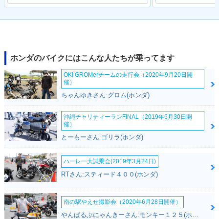
2013年 CBR600R
2011年 CBR600RR
2011年 CBR600R
R・マイナーチェン
ABS・カラーチェン
R・カラーチェンジ
ジ
ジ
ホンダのバイクにはこんな人たちが乗ってます
OKI GROMerチームの走行会（2020年9月20日開
催）
ちゃんゆきさん:グロム(ホンダ)
沖縄チャリティーランFINAL（2019年6月30日開
催）
2010年 CBR600RR
2010年 CBR600R
2009年 CBR600RR
ABS・カラーチェン
R・カラーチェンジ
ABS・カラーチェン
とーもーさん:ゴリラ(ホンダ)
ジ
ジ
ハーレー大試乗会(2019年3月24日)
RTさん:スティード４００(ホンダ)
南の駅やえせ撮影会（2020年6月28日開催）
やんばるぶにゃんきーさん:モンキー１２５(ホンダ)
2009年 CBR600R
2009年 CBR600RR
2009年 CBR600RR