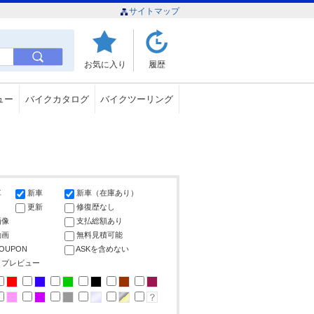
サイトマップ
お気に入り
履歴
ュー
バイクカタログ
バイクツーリング
車
新車
新車（在庫あり）
更新
修復歴なし
画像
支払総額あり
動画
無料見積可能
COUPON
ASKを含めない
ップレビュー