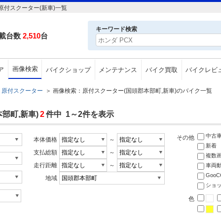
付スクーター(新車)一覧
キーワード検索
載台数
2,510
台
画像検索
ア
バイクショップ
メンテナンス
バイク買取
バイクレビ
原付スクーター
＞
画像検索：原付スクーター(国頭郡本部町,新車)のバイク一覧
部町,新車)
2
件中 1～2件を表示
中古
その他
本体価格
～
新着
支払総額
～
複数
走行距離
～
車両
Goo
地域
ショ
色