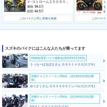
Ｖ−ストローム２５０ＳＸ ローシートモデル
Ｇ
ンジ
価格:
59.1
万
価
総額:
62.5
万
総
このバイクと同じ車種を検索
このバイク
2019年 V-Strom 25
2017年 V-Strom 25
V-Strom 250
0・マイナーチェン
0・新登場
ジ
スズキのバイクにはこんな人たちが乗ってます
A&W名護店バイク撮影会(2019年12月8日)
うっちーばるぼささん:ＧＳＸ１４００(スズキ)
沖縄チャリティーランFINAL（2019年6月30日開
催）
ゆうさくさん:ＧＳＸ４００インパルス(スズキ)
沖縄チャリティーランFINAL（2019年6月30日開
催）
GSさん:ＧＳ７５０(スズキ)