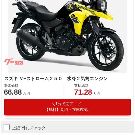
スズキ Ｖ−ストローム２５０ 水冷２気筒エンジン
本体価格
支払総額
66.88
71.28
万円
万円
1分で完了！
【無料】見積・在庫確認
上記1件にチェック