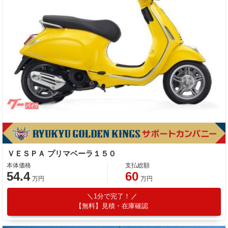
ＶＥＳＰＡ プリマベーラ１５０
本体価格
支払総額
54.4
60
万円
万円
1分で完了！
【無料】見積・在庫確認