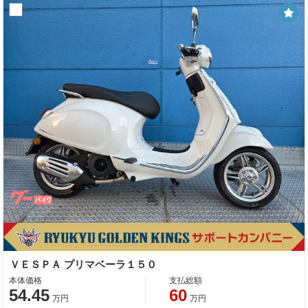
ＶＥＳＰＡ プリマベーラ１５０
本体価格
支払総額
54.45
60
万円
万円