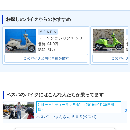
お探しのバイクからのおすすめ
2017年 Primavera
ＶＥＳＰＡ
150 Arcobaleno・
ＧＴＳクラシック１５０
ス
特別・限定仕様
価格:
64.9
万
価
総額:
71
万
総
このバイクと同じ車種を検索
このバイク
ベスパのバイクにはこんな人たちが乗ってます
沖縄チャリティーランFINAL（2019年6月30日開
催）
ベスパにいさんさん:５０Ｓ(ベスパ)