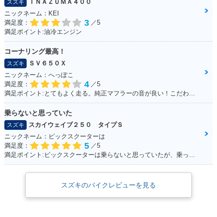
ＩＮＡＺＵＭＡ４００
スズキ
ニックネーム：KEI
3
満足度：
／5
満足ポイント:油冷エンジン
コーナリング最高！
ＳＶ６５０Ｘ
スズキ
ニックネーム：へっぽこ
4
満足度：
／5
満足ポイント:とてもよく走る。純正マフラーの音が良い！こだわりはへっぽこステッカー！
乗らないと思っていた
スカイウェイブ２５０ タイプＳ
スズキ
ニックネーム：ビックスクーターは
5
満足度：
／5
満足ポイント:ビックスクーターは乗らないと思っていたが、乗ってみると離れなれなくなった。 運転しやすい！メットイン大きい！走りのストレスもない！ 通勤・通学にぴったりで、とても良い足☆ カスタムパーツも多くて楽しい！結局楽しいオススメの一台になりました！
スズキのバイクレビューを見る