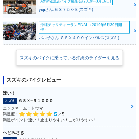
A&W名護店バイク撮影会(2019年3月16日)
yujiさん:ＧＳ７５０Ｅ(スズキ)
沖縄チャリティーランFINAL（2019年6月30日開
催）
パル子さん:ＧＳＸ４００インパルス(スズキ)
スズキのバイクに乗っている沖縄のライダーを見る
スズキのバイクレビュー
速い！
ＧＳＸ−Ｒ１０００
スズキ
ニックネーム：トウマ
5
満足度：
／5
満足ポイント:速い！止まりやすい！曲がりやすい！
へどみさき