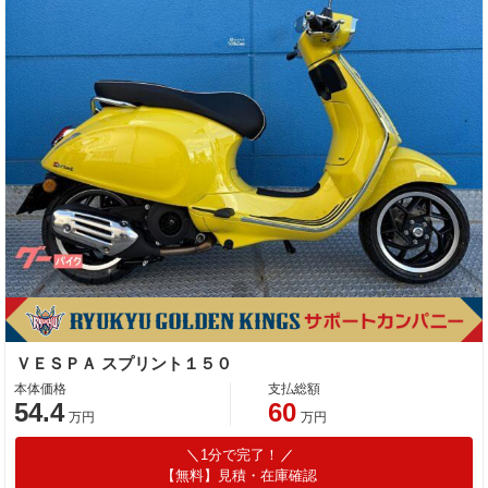
ＶＥＳＰＡ スプリント１５０
本体価格
支払総額
54.4
60
万円
万円
1分で完了！
【無料】見積・在庫確認