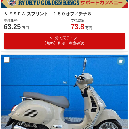
ＶＥＳＰＡ スプリント １８０オフィチナ８
本体価格
支払総額
63.25
73.8
万円
万円
1分で完了！
【無料】見積・在庫確認