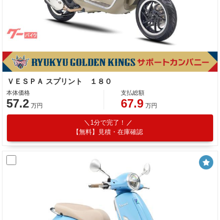
ＶＥＳＰＡ スプリント １８０
本体価格
支払総額
57.2
67.9
万円
万円
1分で完了！
【無料】見積・在庫確認