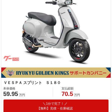
ＶＥＳＰＡ スプリント Ｓ１８０
本体価格
支払総額
59.95
70.5
万円
万円
1分で完了！
【無料】見積・在庫確認