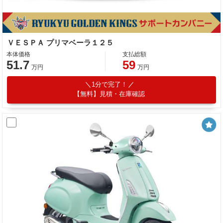
ＶＥＳＰＡ プリマベーラ１２５
本体価格
支払総額
51.7
59
万円
万円
1分で完了！
【無料】見積・在庫確認