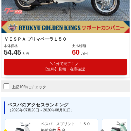
ＶＥＳＰＡ プリマベーラ１５０
本体価格
支払総額
54.45
60
万円
万円
1分で完了！
【無料】見積・在庫確認
上記10件にチェック
ベスパのアクセスランキング
（2026年07月26日～2026年08月01日）
ベスパ スプリント １５０
5
掲載台数
台