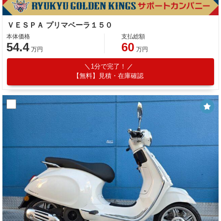
ＶＥＳＰＡ プリマベーラ１５０
本体価格
支払総額
54.4
60
万円
万円
1分で完了！
【無料】見積・在庫確認