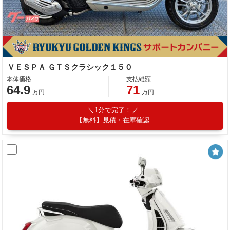
ＶＥＳＰＡ ＧＴＳクラシック１５０
本体価格
支払総額
64.9
71
万円
万円
1分で完了！
【無料】見積・在庫確認