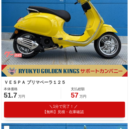
ＶＥＳＰＡ プリマベーラ１２５
本体価格
支払総額
51.7
57
万円
万円
1分で完了！
【無料】見積・在庫確認