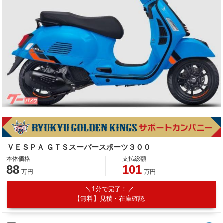
ＶＥＳＰＡ ＧＴＳスーパースポーツ３００
本体価格
支払総額
88
101
万円
万円
1分で完了！
【無料】見積・在庫確認