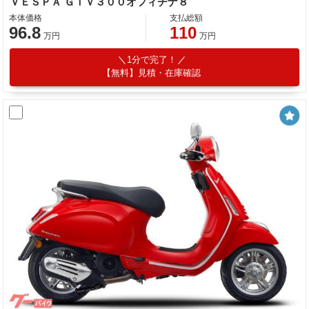
ＶＥＳＰＡ ＧＴＶ３００オフィチナ８
本体価格
支払総額
96.8
110
万円
万円
1分で完了！
【無料】見積・在庫確認