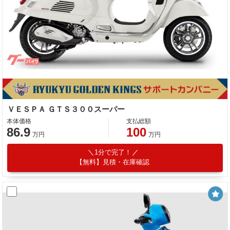
ＶＥＳＰＡ ＧＴＳ３００スーパー
本体価格
支払総額
86.9
100
万円
万円
1分で完了！
【無料】見積・在庫確認