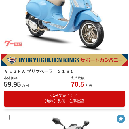
ＶＥＳＰＡ プリマベーラ Ｓ１８０
本体価格
支払総額
59.95
70.5
万円
万円
1分で完了！
【無料】見積・在庫確認