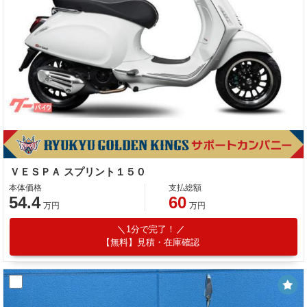
ＶＥＳＰＡ スプリント１５０
本体価格
支払総額
54.4
60
万円
万円
1分で完了！
【無料】見積・在庫確認