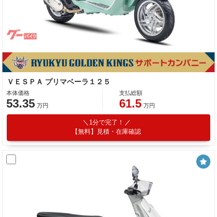
ＶＥＳＰＡ プリマベーラ１２５
本体価格
支払総額
53.35
61.5
万円
万円
1分で完了！
【無料】見積・在庫確認