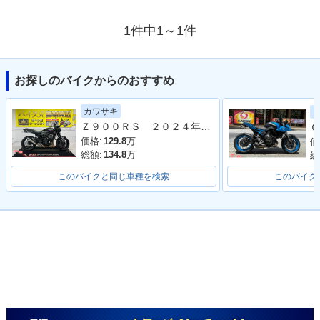
1件中1～1件
お探しのバイクからのおすすめ
カワサキ
Ｚ９００ＲＳ ２０２４年モデル 社外フルエキマフラー フェンダーレス ラジエーターカバー タンデムバー シート カスタム多数
Ｇ
価格:
129.8
万
価
総額:
134.8
万
総
このバイクと同じ車種を検索
このバイク