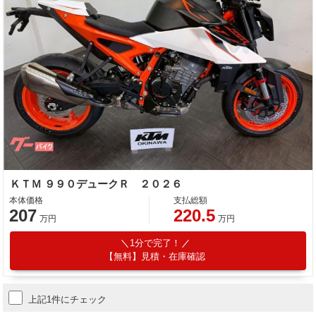
ＫＴＭ ９９０デュークＲ ２０２６
本体価格
支払総額
207
220.5
万円
万円
1分で完了！
【無料】見積・在庫確認
上記1件にチェック