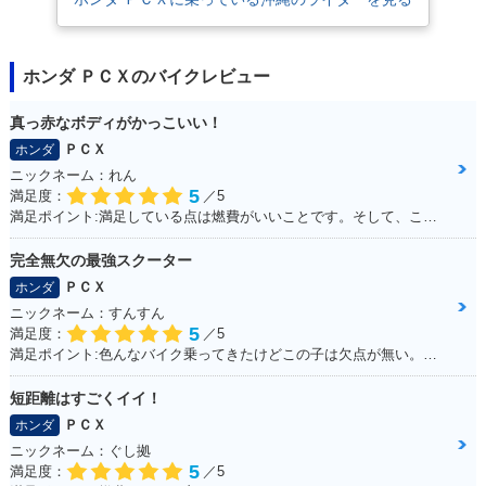
2014年 PCX・フル
2012年 PCX Speci
2012年 PCX・マイ
ホンダ ＰＣＸのバイクレビュー
モデルチェンジ
al Edition・特別・
ナーチェンジ
限定仕様
真っ赤なボディがかっこいい！
ＰＣＸ
ホンダ
ニックネーム：れん
5
満足度：
／5
満足ポイント:満足している点は燃費がいいことです。そして、この赤色がこだわりポイントです！
完全無欠の最強スクーター
2010年 PCX・新登
場
ＰＣＸ
ホンダ
ニックネーム：すんすん
5
満足度：
／5
満足ポイント:色んなバイク乗ってきたけどこの子は欠点が無い。ほんとに不満が出ない完成度の高いバイク！
短距離はすごくイイ！
ＰＣＸ
ホンダ
ニックネーム：ぐし拠
5
満足度：
／5