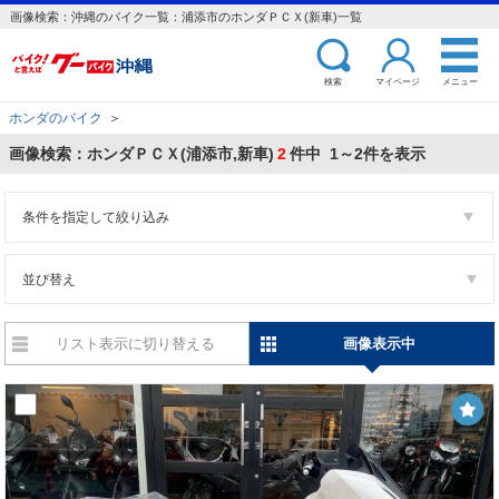
画像検索：沖縄のバイク一覧：浦添市のホンダＰＣＸ(新車)一覧
検索
マイページ
メニュー
ホンダのバイク
＞
画像検索：ホンダＰＣＸ(浦添市,新車)
2
件中 1～2件を表示
条件を指定して絞り込み
並び替え
リスト表示に切り替える
画像表示中