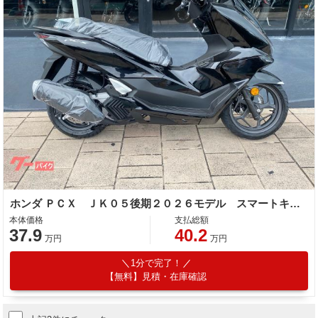
ホンダ ＰＣＸ ＪＫ０５後期２０２６モデル スマートキー ｅＳＰ＋エンジン セレクタブルトルクコントロール
本体価格
支払総額
37.9
40.2
万円
万円
1分で完了！
【無料】見積・在庫確認