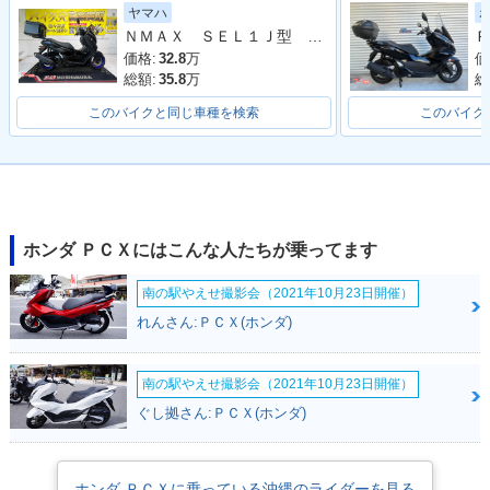
ーチェンジ
モデルチェンジ
フルモデルチェンジ
ヤマハ
ＮＭＡＸ ＳＥＬ１Ｊ型 ２０２５年モデル ＡＢＳ キーレス リアキャリア リアＢＯＸ
Ｐ
価格:
32.8
万
価
総額:
35.8
万
総
このバイクと同じ車種を検索
このバイク
2020年 PCX・特
2018年 PCX・フル
2017年 PCX・カラ
別・限定仕様
モデルチェンジ
ーチェンジ
ホンダ ＰＣＸにはこんな人たちが乗ってます
南の駅やえせ撮影会（2021年10月23日開催）
れんさん:ＰＣＸ(ホンダ)
2016年 PCX Speci
2016年 PCX・カラ
2015年 PCX・カラ
al Edition・特別・
ーチェンジ
ーチェンジ
南の駅やえせ撮影会（2021年10月23日開催）
限定仕様
ぐし拠さん:ＰＣＸ(ホンダ)
ホンダ ＰＣＸに乗っている沖縄のライダーを見る