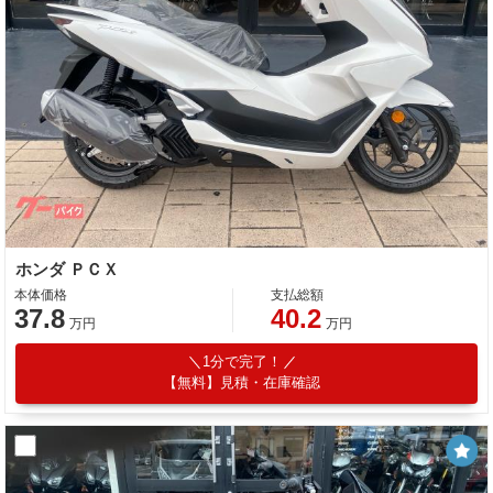
ホンダ ＰＣＸ
本体価格
支払総額
37.8
40.2
万円
万円
1分で完了！
【無料】見積・在庫確認