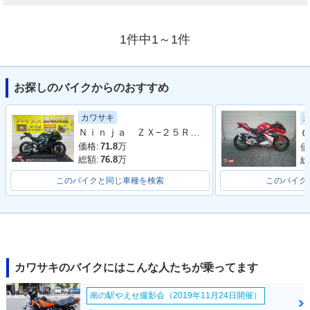
1件中1～1件
お探しのバイクからのおすすめ
カワサキ
Ｎｉｎｊａ ＺＸ−２５Ｒ ＺＸ２５０Ｅ型 ２０２２年モデル スマホホルダー マルチバー
Ｃ
価格:
71.8
万
価
総額:
76.8
万
総
このバイクと同じ車種を検索
このバイク
カワサキのバイクにはこんな人たちが乗ってます
南の駅やえせ撮影会（2019年11月24日開催）