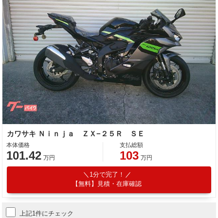
カワサキ Ｎｉｎｊａ ＺＸ−２５Ｒ ＳＥ
本体価格
支払総額
101.42
103
万円
万円
1分で完了！
【無料】見積・在庫確認
上記1件にチェック