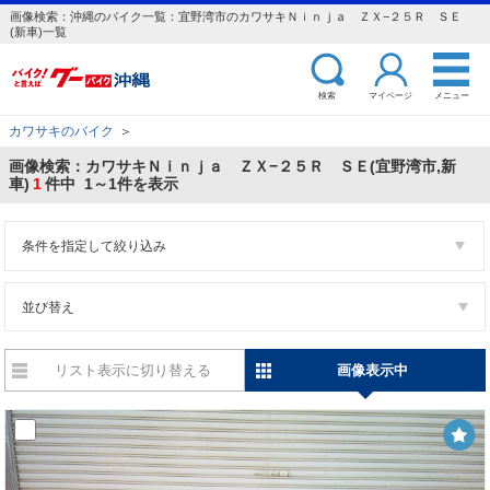
画像検索：沖縄のバイク一覧：宜野湾市のカワサキＮｉｎｊａ ＺＸ−２５Ｒ ＳＥ
(新車)一覧
検索
マイページ
メニュー
カワサキのバイク
＞
画像検索：カワサキＮｉｎｊａ ＺＸ−２５Ｒ ＳＥ(宜野湾市,新
車)
1
件中 1～1件を表示
条件を指定して絞り込み
並び替え
リスト表示に切り替える
画像表示中