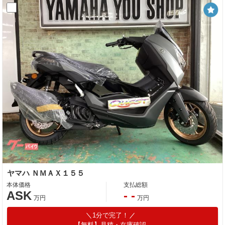
ヤマハ ＮＭＡＸ１５５
本体価格
支払総額
ASK
- -
万円
万円
1分で完了！
【無料】見積・在庫確認