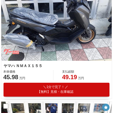
ヤマハ ＮＭＡＸ１５５
本体価格
支払総額
45.98
49.19
万円
万円
1分で完了！
【無料】見積・在庫確認