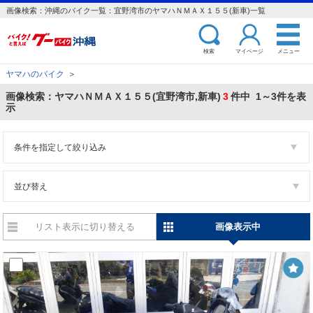
画像検索：沖縄のバイク一覧：宜野湾市のヤマハＮＭＡＸ１５５(新車)一覧
検索
マイページ
メニュー
ヤマハのバイク
＞
画像検索：ヤマハＮＭＡＸ１５５(宜野湾市,新車)
3
件中 1～3件を表
示
条件を指定して絞り込み
並び替え
リスト表示に切り替える
画像表示中