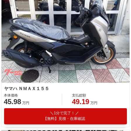
ヤマハ ＮＭＡＸ１５５
本体価格
支払総額
45.98
49.19
万円
万円
1分で完了！
【無料】見積・在庫確認