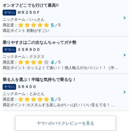
オンオフどこでも行けて最高!!
ＷＲ２５０Ｆ
ヤマハ
ニックネーム：いっさん
5
満足度：
／5
満足ポイント:初動がすごい
乗りやすさは二の次なんちゃってガチ勢
ＸＳＲ９００
ヤマハ
ニックネーム：クスクス
4
満足度：
／5
満足ポイント:カッコよくて速い！！個人輸入のセパハン！！（沖縄で他に見たことがない・・）
乗る人を選ぶ！半端な気持ちで乗るな！
ＳＲ４００
ヤマハ
ニックネーム：とみとん
5
満足度：
／5
満足ポイント:カスタムする楽しみがいっぱい！いい音もでる！ シルバーの洗濯ばさみがこだわりポイントです
ヤマハのバイクレビューを見る