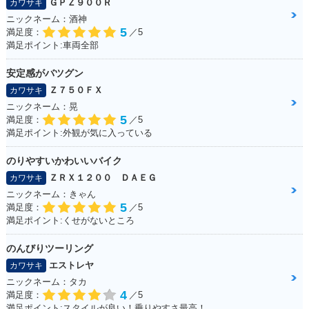
ＧＰＺ９００Ｒ
カワサキ
ニックネーム：酒神
5
満足度：
／5
満足ポイント:車両全部
安定感がバツグン
Ｚ７５０ＦＸ
カワサキ
ニックネーム：晃
5
満足度：
／5
満足ポイント:外観が気に入っている
のりやすいかわいいバイク
ＺＲＸ１２００ ＤＡＥＧ
カワサキ
ニックネーム：きゃん
5
満足度：
／5
満足ポイント:くせがないところ
のんびりツーリング
エストレヤ
カワサキ
ニックネーム：タカ
4
満足度：
／5
満足ポイント:スタイルが良い！乗りやすさ最高！