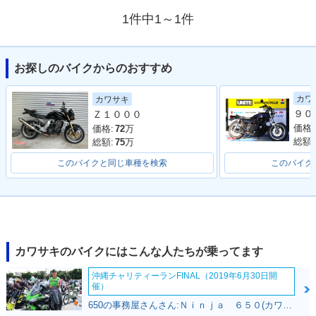
1件中1～1件
お探しのバイクからのおすすめ
カワ
カワサキ
Ｚ１０００
価格:
価格:
72
万
総額:
総額:
75
万
このバイクと同じ車種を検索
このバイク
カワサキのバイクにはこんな人たちが乗ってます
沖縄チャリティーランFINAL（2019年6月30日開
催）
650の事務屋さんさん:Ｎｉｎｊａ ６５０(カワサキ)