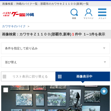
画像検索：沖縄のバイク一覧：那覇市のカワサキＺ１１００(新車)一覧
検索
マイページ
メニュー
カワサキのバイク
＞
画像検索：カワサキＺ１１００(那覇市,新車)
1
件中 1～1件を表示
条件を指定して絞り込み
並び替え
リスト表示に切り替える
画像表示中