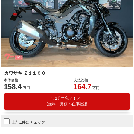
カワサキ Ｚ１１００
本体価格
支払総額
158.4
164.7
万円
万円
1分で完了！
【無料】見積・在庫確認
上記1件にチェック