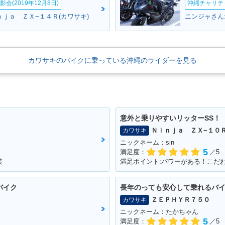
会(2019年12月8日)
沖縄チャリティ
ｎｊａ ＺＸ−１４Ｒ(カワサキ)
ニンジャさん
カワサキのバイクに乗っている沖縄のライダーを見る
意外と乗りやすいリッターSS！
Ｎｉｎｊａ ＺＸ−１０
カワサキ
ニックネーム：sin
5
満足度：
／5
装
満足ポイント:パワーがある！こだ
バイク
長年のっても安心して乗れるバ
ＺＥＰＨＹＲ７５０
カワサキ
ニックネーム：たかちゃん
5
満足度：
／5