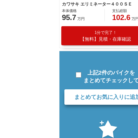
カワサキ エリミネーター４００ＳＥ
本体価格
支払総額
95.7
102.6
万円
万
1分で完了！
【無料】見積・在庫確認
上記2件のバイクを
まとめてチェックし
まとめてお気に入りに追