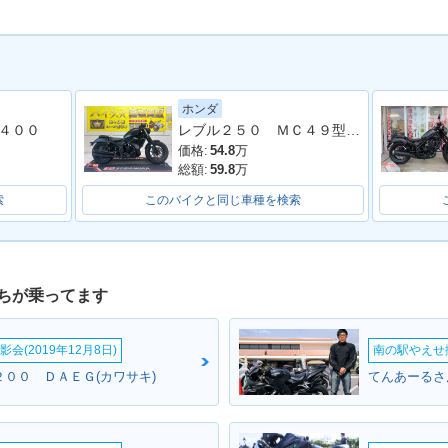
ホンダ
レブル２５０ ＭＣ４９型 ２０１９年モデル 社外タンクカバー サイドバック 社外マフラー アラーム
４００
価格:
54.8
万
総額:
59.8
万
索
このバイクと同じ車種を検索
ちが乗ってます
会(2019年12月8日)
南の駅やえせ撮
２００ ＤＡＥＧ(カワサキ)
てんあーるさん