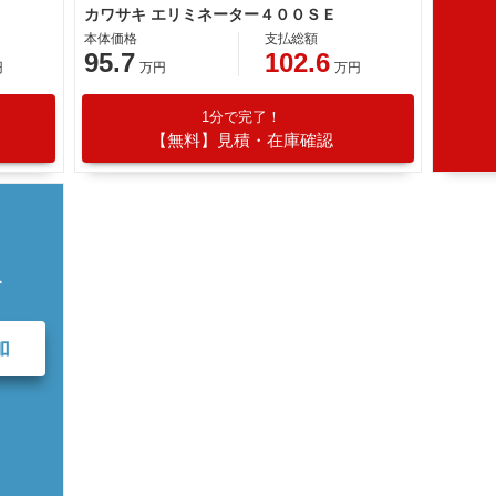
カワサキ エリミネーター４００ＳＥ
本体価格
支払総額
95.7
102.6
円
万円
万円
1分で完了！
【無料】見積・在庫確認
て
加