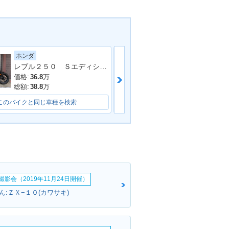
ホンダ
ヤマハ
レブル２５０ Ｓエディション ＭＣ４９型 ２０２０年モデル ＡＢＳ エンジンガード ＬＥＤヘッドライト テールランプ
ドラッグスター
価格:
36.8
万
価格:
66
万
総額:
38.8
万
総額:
73.81
万
このバイクと同じ車種を検索
このバイクと同じ車種を検索
影会（2019年11月24日開催）
:ＺＸ−１０(カワサキ)