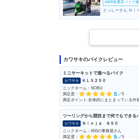
A&W名護店バイク撮影
とっしーさん:Ｎｉ
カワサキのバイクレビュー
ミニサーキットで遊べるバイク
ＫＬＸ２５０
カワサキ
ニックネーム：NOBU
5
満足度：
／5
満足ポイント:全体的にまとまっている外
ツーリングから競技まで何でもできる
Ｎｉｎｊａ ６５０
カワサキ
ニックネーム：650の事務屋さん
5
満足度：
／5