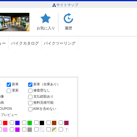
サイトマップ
お気に入り
履歴
ュー
バイクカタログ
バイクツーリング
車
新車
新車（在庫あり）
更新
修復歴なし
画像
支払総額あり
動画
無料見積可能
COUPON
ASKを含めない
ップレビュー