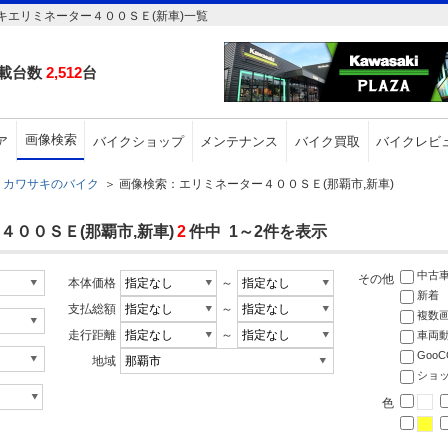
エリミネーター４００ＳＥ(新車)一覧
載台数
2,512
台
画像検索
ア
バイクショップ
メンテナンス
バイク買取
バイクレビ
カワサキのバイク
＞
画像検索：エリミネーター４００ＳＥ(那覇市,新車)
００ＳＥ(那覇市,新車)
2
件中 1～2件を表示
中古
その他
本体価格
～
新着
支払総額
～
複数
走行距離
～
車両
Goo
地域
ショ
色