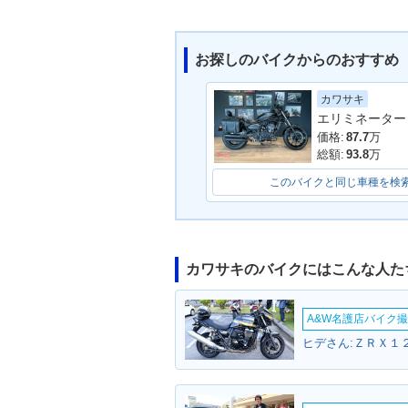
お探しのバイクからのおすすめ
カワサキ
1988年 ELIMINATOR 4
エリミネーター
00 SE
価格:
87.7
万
総額:
93.8
万
このバイクと同じ車種を検
カワサキのバイクにはこんな人た
A&W名護店バイク撮影
ヒデさん:ＺＲＸ１