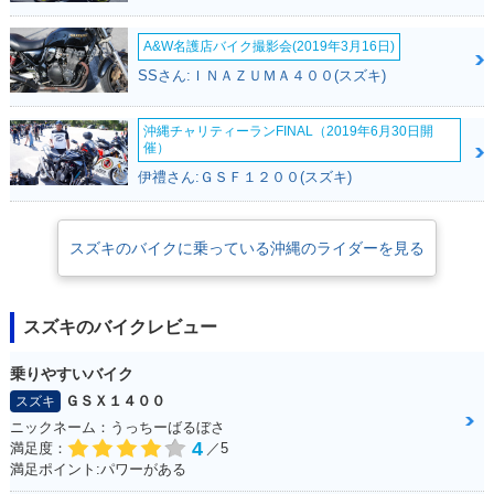
A&W名護店バイク撮影会(2019年3月16日)
SSさん:ＩＮＡＺＵＭＡ４００(スズキ)
沖縄チャリティーランFINAL（2019年6月30日開
催）
伊禮さん:ＧＳＦ１２００(スズキ)
スズキのバイクに乗っている沖縄のライダーを見る
スズキのバイクレビュー
乗りやすいバイク
ＧＳＸ１４００
スズキ
ニックネーム：うっちーばるぼさ
4
満足度：
／5
満足ポイント:パワーがある