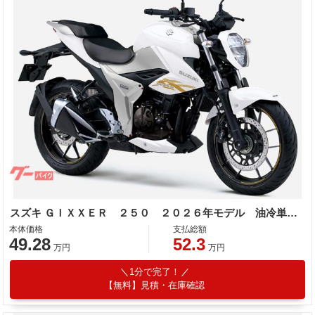
スズキ ＧＩＸＸＥＲ ２５０ ２０２６年モデル 油冷単気筒エンジン
本体価格
支払総額
49.28
52.3
万円
万円
1分で完了！
【無料】見積・在庫確認