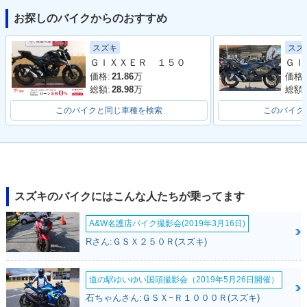
お探しのバイクからのおすすめ
2021年 GIXXER 25
2020年 GIXXER 25
2019年 GIXXER 25
スズ
スズキ
0・カラーチェンジ
0・新登場
0
ＧＩＸＸＥＲ １５０
価格:
価格:
21.86
万
総額:
総額:
28.98
万
このバイクと同じ車種を検索
このバイク
スズキのバイクにはこんな人たちが乗ってます
A&W名護店バイク撮影会(2019年3月16日)
Rさん:ＧＳＸ２５０Ｒ(スズキ)
道の駅ゆいゆい国頭撮影会（2019年5月26日開催）
石ちゃんさん:ＧＳＸ−Ｒ１０００Ｒ(スズキ)