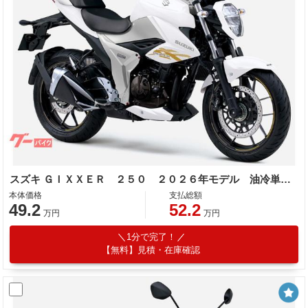
スズキ ＧＩＸＸＥＲ ２５０ ２０２６年モデル 油冷単気筒エンジン
本体価格
支払総額
49.2
52.2
万円
万円
1分で完了！
【無料】見積・在庫確認