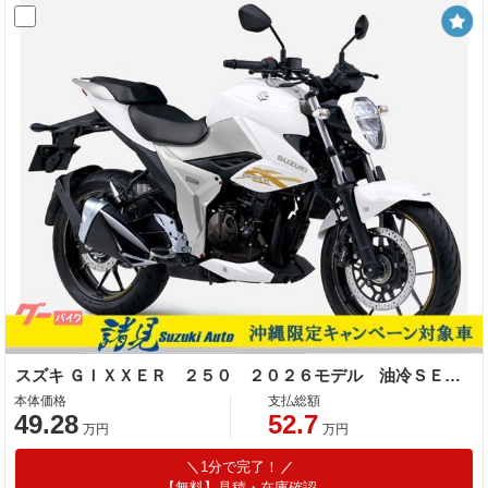
スズキ ＧＩＸＸＥＲ ２５０ ２０２６モデル 油冷ＳＥＰエンジン
本体価格
支払総額
49.28
52.7
万円
万円
1分で完了！
【無料】見積・在庫確認