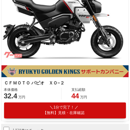
ＣＦＭＯＴＯ パピオ ＸＯ−２
本体価格
支払総額
32.4
44
万円
万円
1分で完了！
【無料】見積・在庫確認