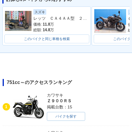
2021年 V85 TT Tra
2020年 V85 TT Tra
スズキ
vel・マイナーチェン
vel・新登場
レッツ ＣＡ４ＡＡ型 ２０２１年モデル リアキャリア コンビニフック
Ｇ
ジ
価格:
11.8
万
価
総額:
14.8
万
総
このバイクと同じ車種を検索
このバイク
751cc～のアクセスランキング
カワサキ
Ｚ９００ＲＳ
1
掲載台数：15
バイクを探す