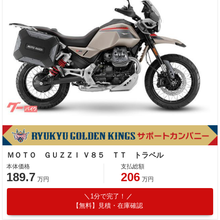
ＭＯＴＯ ＧＵＺＺＩ Ｖ８５ ＴＴ トラベル
本体価格
支払総額
189.7
206
万円
万円
1分で完了！
【無料】見積・在庫確認