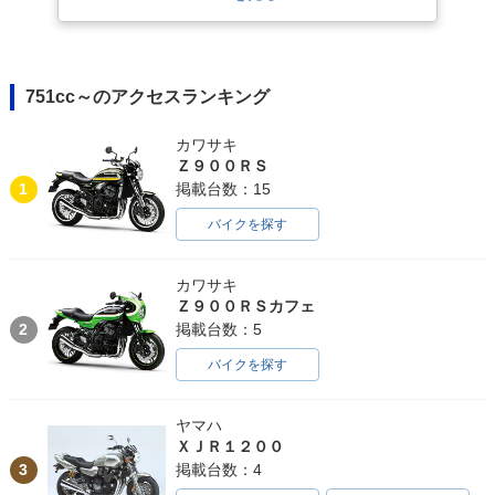
751cc～のアクセスランキング
2018年 Bonneville
2016年 Bonneville
2016年 Bonneville
カワサキ
T120・カラーチェン
T120 BLACK・追加
T120・新登場
Ｚ９００ＲＳ
ジ
1
掲載台数：15
バイクを探す
カワサキ
Ｚ９００ＲＳカフェ
2
掲載台数：5
バイクを探す
ヤマハ
ＸＪＲ１２００
3
掲載台数：4