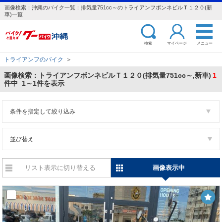
画像検索：沖縄のバイク一覧：排気量751cc～のトライアンフボンネビルＴ１２０(新
車)一覧
検索
マイページ
メニュー
トライアンフのバイク
＞
画像検索：トライアンフボンネビルＴ１２０(排気量751cc～,新車)
1
件中 1～1件を表示
条件を指定して絞り込み
並び替え
リスト表示に切り替える
画像表示中