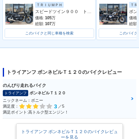
2025年 Bonneville
2024年 Bonneville
2024年 Bonneville
ＴＲＩＵＭＰＨ
ＴＲ
T120・カラーチェン
T120 Stealth Editio
T120 BLACK Stealt
スピードツイン９００ トライアンフ認定中古車 ワンオーナー エンジンガード ２ライディングモード
ジ
n・特別・限定仕様
h Edition・特別・限
定仕様
価格:
105
万
価格:
総額:
107
万
総額:
このバイクと同じ車種を検索
このバイク
2024年 Bonneville
2024年 Bonneville
2023年 Bonneville
T120 BLACK・カラ
T120・カラーチェン
T120 BLACK・カラ
トライアンフ ボンネビルＴ１２０のバイクレビュー
ーチェンジ
ジ
ーチェンジ
のんびり走れるバイク
ボンネビルＴ１２０
トライアンフ
ニックネーム：ボニー
3
満足度：
／5
満足ポイント:高トルク型エンジン！
2023年 Bonneville
2021年 Bonneville
2021年 Bonneville
T120・カラーチェン
T120 BLACK・マイ
T120・マイナーチェ
ジ
ナーチェンジ
ンジ
トライアンフ ボンネビルＴ１２０のバイクレビュ
ーを見る