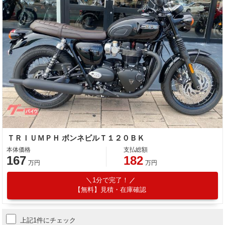
ＴＲＩＵＭＰＨ ボンネビルＴ１２０ＢＫ
本体価格
支払総額
167
182
万円
万円
1分で完了！
【無料】見積・在庫確認
上記1件にチェック