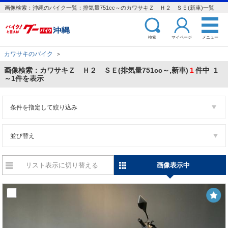
画像検索：沖縄のバイク一覧：排気量751cc～のカワサキＺ Ｈ２ ＳＥ(新車)一覧
検索
マイページ
メニュー
カワサキのバイク
＞
画像検索：カワサキＺ Ｈ２ ＳＥ(排気量751cc～,新車)
1
件中 1
～1件を表示
条件を指定して絞り込み
並び替え
リスト表示に切り替える
画像表示中