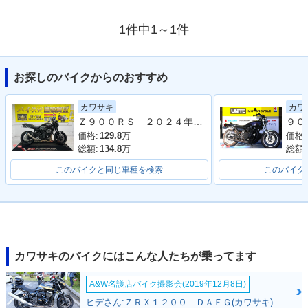
1件中1～1件
お探しのバイクからのおすすめ
カワサキ
カワ
Ｚ９００ＲＳ ２０２４年モデル 社外フルエキマフラー フェンダーレス ラジエーターカバー タンデムバー シート カスタム多数
価格:
129.8
万
価格:
総額:
134.8
万
総額:
このバイクと同じ車種を検索
このバイク
カワサキのバイクにはこんな人たちが乗ってます
A&W名護店バイク撮影会(2019年12月8日)
ヒデさん:ＺＲＸ１２００ ＤＡＥＧ(カワサキ)