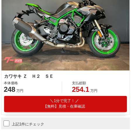
カワサキ Ｚ Ｈ２ ＳＥ
本体価格
支払総額
248
254.1
万円
万円
1分で完了！
【無料】見積・在庫確認
上記1件にチェック