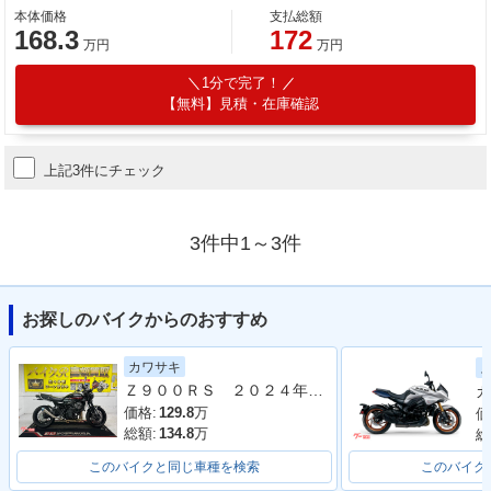
本体価格
支払総額
168.3
172
万円
万円
1分で完了！
【無料】見積・在庫確認
上記3件にチェック
3件中1～3件
お探しのバイクからのおすすめ
カワサキ
Ｚ９００ＲＳ ２０２４年モデル 社外フルエキマフラー フェンダーレス ラジエーターカバー タンデムバー シート カスタム多数
カ
価格:
129.8
万
価
総額:
134.8
万
総
このバイクと同じ車種を検索
このバイク