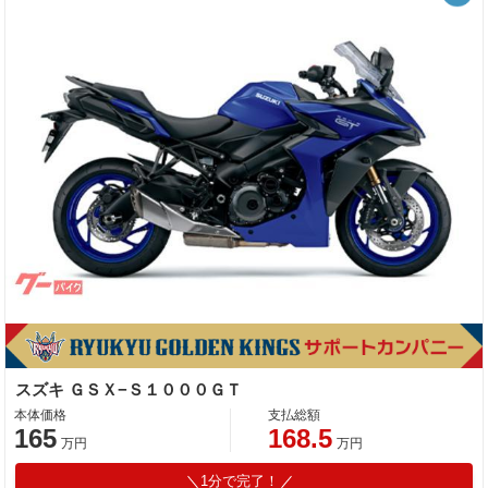
スズキ ＧＳＸ−Ｓ１０００ＧＴ
本体価格
支払総額
165
168.5
万円
万円
1分で完了！