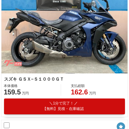
スズキ ＧＳＸ−Ｓ１０００ＧＴ
本体価格
支払総額
159.5
162.6
万円
万円
1分で完了！
【無料】見積・在庫確認