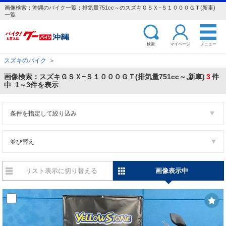
画像検索：沖縄のバイク一覧：排気量751cc～のスズキＧＳＸ−Ｓ１０００ＧＴ(新車)
一覧
検索
マイページ
メニュー
スズキのバイク
＞
画像検索：スズキＧＳＸ−Ｓ１０００ＧＴ(排気量751cc～,新車)
3
件
中 1～3件を表示
条件を指定して絞り込み
並び替え
リスト表示に切り替える
画像表示中