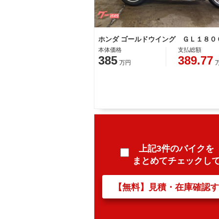
本体価格
支払総額
385
389.77
万円
上記3件のバイクを
まとめてチェックし
【無料】見積・在庫確認す