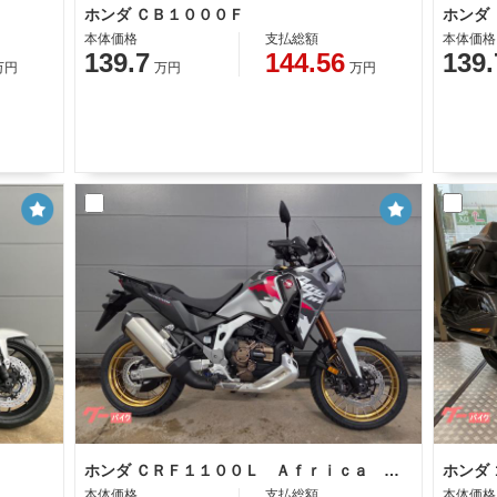
ホンダ ＣＢ１０００Ｆ
ホンダ
本体価格
支払総額
本体価格
139.7
144.56
139.
万円
万円
万円
ホンダ ＣＲＦ１１００Ｌ Ａｆｒｉｃａ Ｔｗｉｎ ＡｄｖｅｎｔｕｒｅＳｐｏｒｔｓ ＥＳ ＤＣＴ
本体価格
支払総額
本体価格