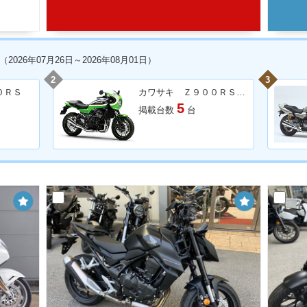
（2026年07月26日～2026年08月01日）
2
3
０ＲＳ
カワサキ Ｚ９００ＲＳカフェ
5
掲載台数
台