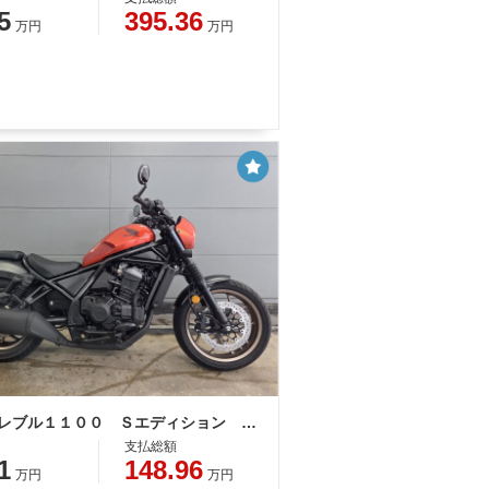
5
395.36
万円
万円
ホンダ レブル１１００ Ｓエディション ＤＣＴ
支払総額
1
148.96
万円
万円