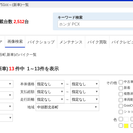
1cc～(新車)一覧
キーワード検索
載台数
2,512
台
画像検索
ア
バイクショップ
メンテナンス
バイク買取
バイクレビ
北谷町,新車)のバイク一覧
新車)
13
件中 1～13件を表示
中古
その他
本体価格
～
新着
支払総額
～
複数
走行距離
～
車両
Goo
地域
ショ
色