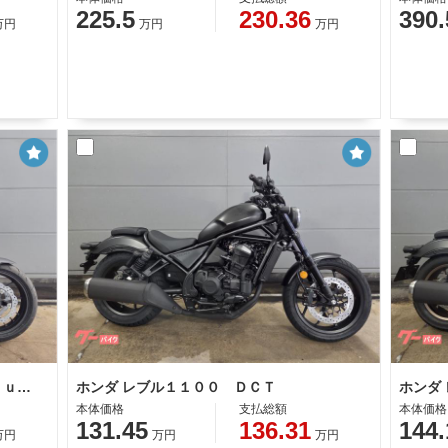
225.5
230.36
390.
万円
万円
万円
ホンダ ＣＢ７５０ホーネット Ｅ−Ｃｌｕｔｃｈ
ホンダ レブル１１００ ＤＣＴ
本体価格
支払総額
本体価格
131.45
136.31
144.
万円
万円
万円