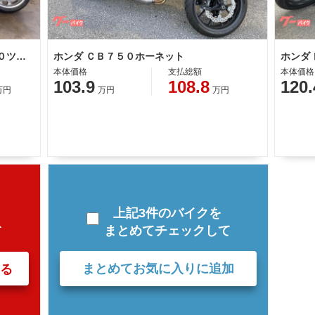
ホンダ ゴールドウイング ＧＬ１８００ツアー
ホンダ ＣＢ７５０ホーネット
ホンダ
本体価格
支払総額
本体価格
103.9
108.8
120.
万円
万円
万円
上記3件のバイクを
まとめてチェックして
て
まとめてお気に入りに追加
る