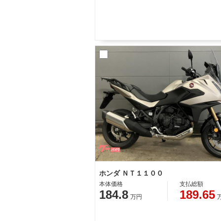
ホンダ ＮＴ１１００
本体価格
支払総額
184.8
189.65
万円