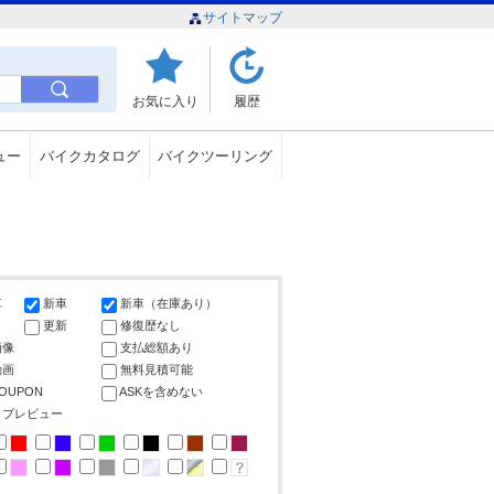
サイトマップ
お気に入り
履歴
ュー
バイクカタログ
バイクツーリング
車
新車
新車（在庫あり）
更新
修復歴なし
画像
支払総額あり
動画
無料見積可能
COUPON
ASKを含めない
ップレビュー