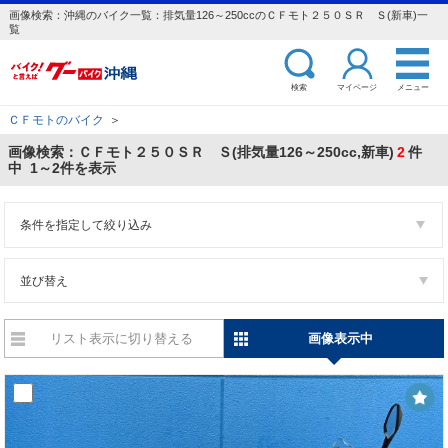
画像検索：沖縄のバイク一覧：排気量126～250ccのＣＦモト２５０ＳＲ Ｓ(新車)一
覧
検索
マイページ
メニュー
ＣＦモトのバイク
＞
画像検索：ＣＦモト２５０ＳＲ Ｓ(排気量126～250cc,新車)
2
件
中 1～2件を表示
条件を指定して絞り込み
並び替え
リスト表示に切り替える
画像表示中