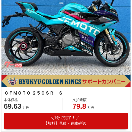
ＣＦＭＯＴＯ ２５０ＳＲ Ｓ
本体価格
支払総額
69.63
79.8
万円
万円
1分で完了！
【無料】見積・在庫確認