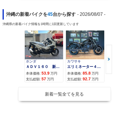
沖縄の新着バイクを
45
台から探す
- 2026/08/07 -
沖縄県の新着バイク情報を1時間に1回更新しています
ホンダ
カワサキ
カワサキ
ＡＤＶ１６０ 新車 ２０２６年最新モデル パールスモーキーグレー スマートキー ２９Ｌメットイン ＵＳＢ Ｔｙｐｅ−Ｃ装備
エリミネーター４００
53.9
85.8
95
本体価格:
万円
本体価格:
万円
本体価格:
57
92.7
10
支払総額:
万円
支払総額:
万円
支払総額:
新着一覧全てを見る