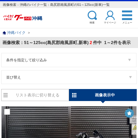
画像検索：沖縄のバイク一覧：島尻郡南風原町の51～125cc(新車)一覧
検索
マイページ
メニュー
沖縄バイク
＞
画像検索：51～125cc(島尻郡南風原町,新車)
2
件中 1～2件を表示
条件を指定して絞り込み
並び替え
リスト表示に切り替える
画像表示中