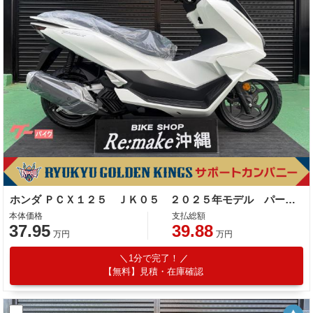
ホンダ ＰＣＸ１２５ ＪＫ０５ ２０２５年モデル パールスノーフレークホワイト
本体価格
支払総額
37.95
39.88
万円
万円
1分で完了！
【無料】見積・在庫確認