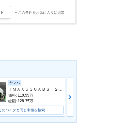
+ この条件をお気に入りに追加
ヤマハ
スズキ
ＴＭＡＸ５３０ＡＢＳ ２０１６年モデル ＳＪ１２Ｊ ２０１６年モデル アクラポビッチマフラー フェンダーレス バックレスト
価格:
119.99
万
価格:
ASK
万
総額:
128.35
万
総額:
- -
万
このバイクと同じ車種を検索
このバイクと同じ車種を検索