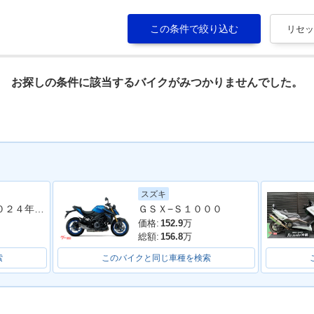
お探しの条件に該当するバイクがみつかりませんでした。
スズキ
Ｚ９００ＲＳ ２０２４年モデル 社外フルエキマフラー フェンダーレス ラジエーターカバー タンデムバー シート カスタム多数
ＧＳＸ−Ｓ１０００
価格:
152.9
万
総額:
156.8
万
索
このバイクと同じ車種を検索