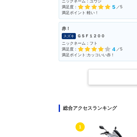
ニックネーム：ユウジ
5
満足度：
／5
満足ポイント:軽い！
赤！
ＧＳＦ１２００
スズキ
ニックネーム：フト
4
満足度：
／5
満足ポイント:カッコいい赤！
総合アクセスランキング
1