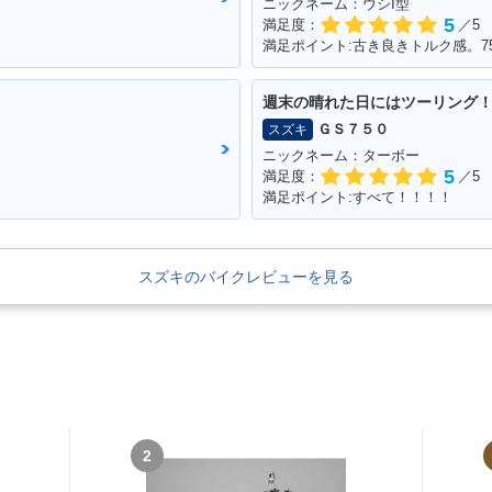
ニックネーム：ウシI型
5
満足度：
／5
満足ポイント:古き良きトルク感。7
週末の晴れた日にはツーリング
ＧＳ７５０
スズキ
ニックネーム：ターボー
5
満足度：
／5
満足ポイント:すべて！！！！
スズキのバイクレビューを見る
2