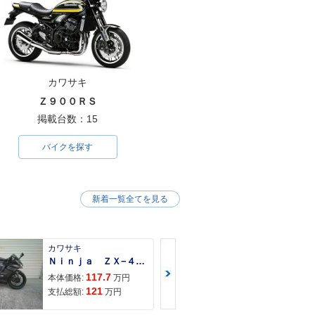
カワサキ
Ｚ９００ＲＳ
掲載台数：15
バイクを探す
新着一覧全てを見る
カワサキ
カワサキ
Ｎｉｎｊａ ＺＸ−４Ｒ ＳＥ
Ｚ９００ＲＳ
117.7
150
本体価格:
万円
本体価格:
121
157
支払総額:
万円
支払総額: