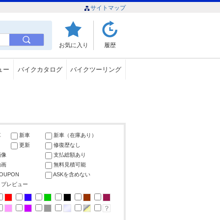
サイトマップ
お気に入り
履歴
ュー
バイクカタログ
バイクツーリング
車
新車
新車（在庫あり）
更新
修復歴なし
画像
支払総額あり
動画
無料見積可能
COUPON
ASKを含めない
ップレビュー