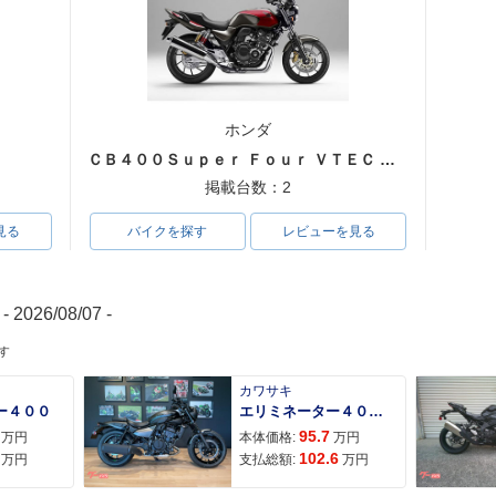
ホンダ
ＣＢ４００Ｓｕｐｅｒ Ｆｏｕｒ ＶＴＥＣ ＳＰＥＣ３
掲載台数：2
見る
バイクを探す
レビューを見る
- 2026/08/07 -
す
カワサキ
ー４００
エリミネーター４００ＳＥ
95.7
万円
本体価格:
万円
102.6
万円
支払総額:
万円