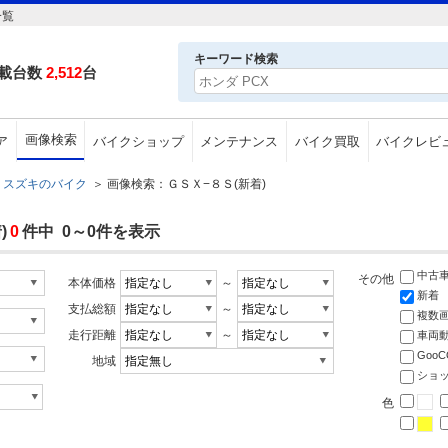
一覧
キーワード検索
載台数
2,512
台
画像検索
ア
バイクショップ
メンテナンス
バイク買取
バイクレビ
スズキのバイク
＞
画像検索：ＧＳＸ−８Ｓ(新着)
)
0
件中 0～0件を表示
中古
その他
本体価格
～
新着
支払総額
～
複数
走行距離
～
車両
Goo
地域
ショ
色