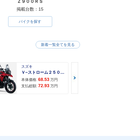
Ｚ９００ＲＳ
掲載台数：15
バイクを探す
新着一覧全てを見る
スズキ
スズキ
Ｖ−ストローム２５０ ２６年モデル 水冷２気筒エンジン ＬＥＤヘッドライト標準装備
68.53
68.
本体価格:
万円
本体価格:
72.93
71.
支払総額:
万円
支払総額: