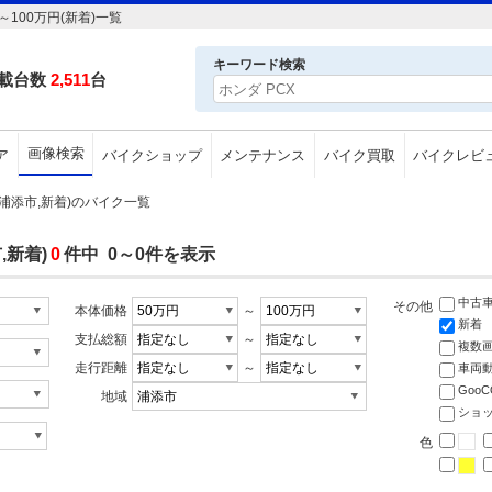
100万円(新着)一覧
キーワード検索
載台数
2,511
台
画像検索
ア
バイクショップ
メンテナンス
バイク買取
バイクレビ
(浦添市,新着)のバイク一覧
,新着)
0
件中 0～0件を表示
中古
その他
本体価格
～
新着
支払総額
～
複数
走行距離
～
車両
Goo
地域
ショ
色