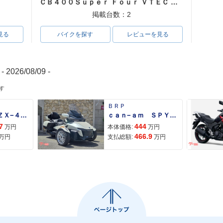
ＣＢ４００Ｓｕｐｅｒ Ｆｏｕｒ ＶＴＥＣ ＳＰＥＣ３
掲載台数：2
見る
バイクを探す
レビューを見る
- 2026/08/09 -
す
ＢＲＰ
Ｎｉｎｊａ ＺＸ−４Ｒ ＳＥ
ｃａｎ−ａｍ ＳＰＹＤＥＲ ＲＴ ＬＩＭＩＴＥＤ
7
444
万円
本体価格:
万円
466.9
万円
支払総額:
万円