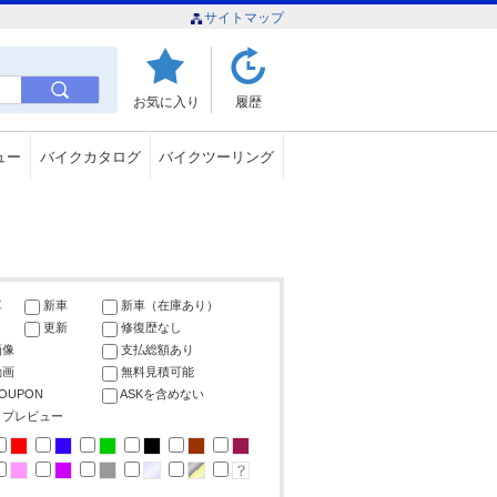
サイトマップ
お気に入り
履歴
ュー
バイクカタログ
バイクツーリング
車
新車
新車（在庫あり）
更新
修復歴なし
画像
支払総額あり
動画
無料見積可能
COUPON
ASKを含めない
ップレビュー