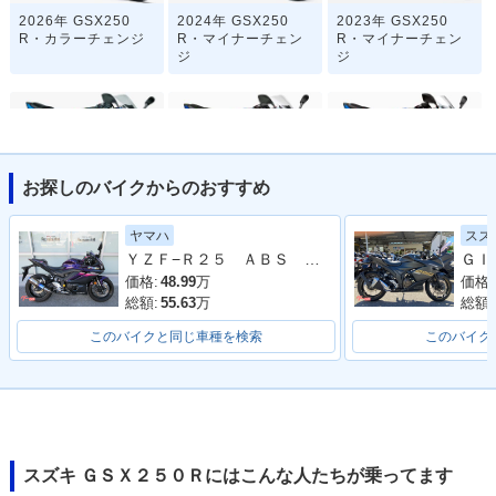
2026年 GSX250
2024年 GSX250
2023年 GSX250
R・カラーチェンジ
R・マイナーチェン
R・マイナーチェン
ジ
ジ
お探しのバイクからのおすすめ
2021年 GSX250R A
2020年 GSX250
2019年 GSX250
ヤマハ
スズ
BS・追加
R・カラーチェンジ
R・カラーチェンジ
ＹＺＦ−Ｒ２５ ＡＢＳ ２０２３年モデル ＲＧ７４Ｊ ＷＲ’Ｓマフラー
価格:
48.99
万
価格:
総額:
55.63
万
総額:
このバイクと同じ車種を検索
このバイク
2017年 GSX250
GSX250R
R・新登場
スズキ ＧＳＸ２５０Ｒにはこんな人たちが乗ってます