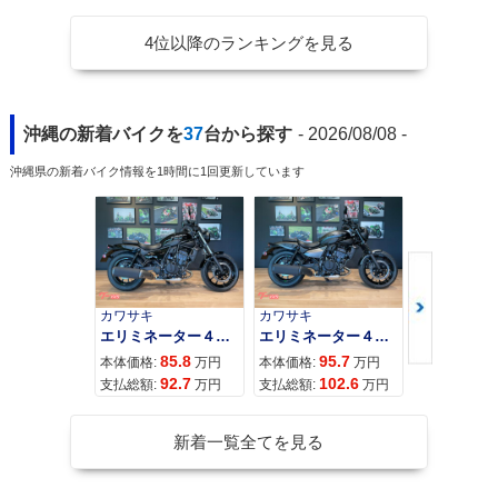
4位以降のランキングを見る
沖縄の新着バイクを
37
台から探す
- 2026/08/08 -
沖縄県の新着バイク情報を1時間に1回更新しています
カワサキ
カワサキ
カワサキ
エリミネーター４００
エリミネーター４００ＳＥ
85.8
95.7
11
本体価格:
万円
本体価格:
万円
本体価格:
92.7
102.6
12
支払総額:
万円
支払総額:
万円
支払総額:
新着一覧全てを見る