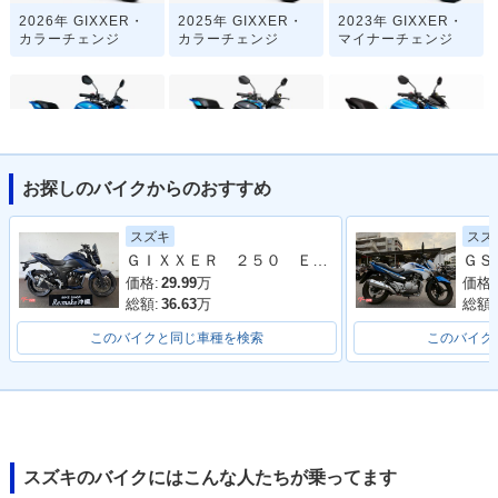
2026年 GIXXER・
2025年 GIXXER・
2023年 GIXXER・
カラーチェンジ
カラーチェンジ
マイナーチェンジ
お探しのバイクからのおすすめ
2021年 GIXXER・
2020年 GIXXER・
2019年 GIXXER・
カラーチェンジ
フルモデルチェンジ
カラーチェンジ
スズキ
スズ
ＧＩＸＸＥＲ ２５０ ＥＤ２２Ｙ ２０２３年モデル バクステ レバー スクリーン
価格:
29.99
万
価格:
総額:
36.63
万
総額:
このバイクと同じ車種を検索
このバイク
2017年 GIXXER・
新登場
スズキのバイクにはこんな人たちが乗ってます