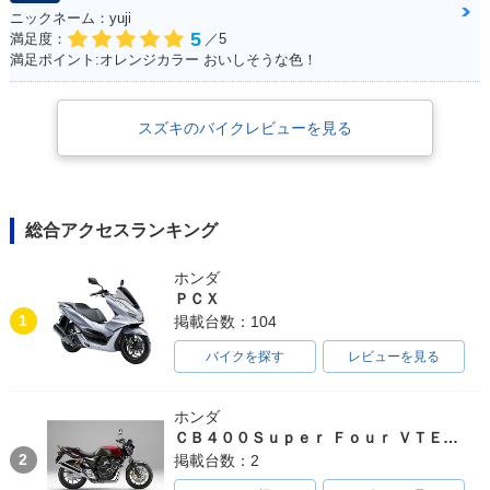
ニックネーム：yuji
5
満足度：
／5
満足ポイント:オレンジカラー おいしそうな色！
スズキのバイクレビューを見る
総合アクセスランキング
ホンダ
ＰＣＸ
1
掲載台数：104
バイクを探す
レビューを見る
ホンダ
ＣＢ４００Ｓｕｐｅｒ Ｆｏｕｒ ＶＴＥＣ ＳＰＥＣ３
2
掲載台数：2