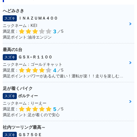
へどみさき
ＩＮＡＺＵＭＡ４００
スズキ
ニックネーム：KEI
3
満足度：
／5
満足ポイント:油冷エンジン
最高の1台
ＧＳＸ−Ｒ１１００
スズキ
ニックネーム：ゴールドキャット
4
満足度：
／5
満足ポイント:パワーがあるんで速い！運転が楽！！走りを楽しむにはもってこいの1台！足回りかえるとかなり乗りやすくなります
足が着くバイク
ボルティー
スズキ
ニックネーム：りーえー
5
満足度：
／5
満足ポイント:足が着くので安心
社内ツーリング最高～
ＧＳ７５０Ｅ
スズキ