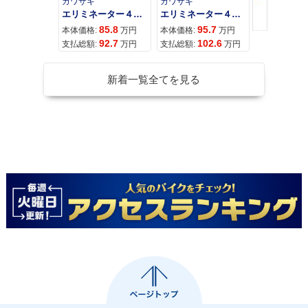
カワサキ
カワサキ
カワサキ
エリミネーター４００
エリミネーター４００ＳＥ
85.8
95.7
11
本体価格:
万円
本体価格:
万円
本体価格:
92.7
102.6
12
支払総額:
万円
支払総額:
万円
支払総額:
新着一覧全てを見る