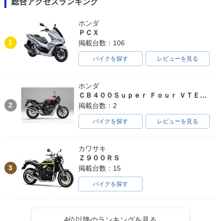
総合アクセスランキング
特別・限定仕様
BS・追加
新登場
ホンダ
ＰＣＸ
1
掲載台数：106
バイクを探す
レビューを見る
ホンダ
ＣＢ４００Ｓｕｐｅｒ Ｆｏｕｒ ＶＴＥＣ ＳＰＥＣ３
2
掲載台数：2
バイクを探す
レビューを見る
カワサキ
Ｚ９００ＲＳ
3
掲載台数：15
バイクを探す
4位以降のランキングを見る