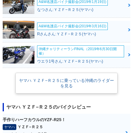
A&W名護店バイク撮影会(2019年1月19日)
なつさん:ＹＺＦ−Ｒ２５(ヤマハ)
A&W名護店バイク撮影会(2019年3月16日)
Rさんさん:ＹＺＦ−Ｒ２５(ヤマハ)
2019年 YZF-R25 A
2019年 YZF-R25 A
2019年 YZF-R25・
BS Monster Energy
BS・マイナーチェン
マイナーチェンジ
Yamaha MotoGP E
ジ
沖縄チャリティーランFINAL（2019年6月30日開
dition・特別・限定
催）
仕様
ウエラ1号さん:ＹＺＦ−Ｒ２５(ヤマハ)
ヤマハ ＹＺＦ−Ｒ２５に乗っている沖縄のライダー
を見る
2019年 YZF-R25 A
2018年 YZF-R25 A
2018年 YZF-R25・
BS・その他
BS・マイナーチェン
マイナーチェンジ
ヤマハ ＹＺＦ−Ｒ２５のバイクレビュー
ジ
手作りハーフカウルのYZF-R25！
ＹＺＦ−Ｒ２５
ヤマハ