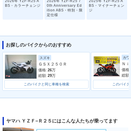
2026年 YZF-R25 A
2026年 YZF-R25 7
2025年 YZF-R25 A
BS・カラーチェンジ
0th Anniversary Ed
BS・マイナーチェン
ition ABS・特別・限
ジ
定仕様
お探しのバイクからのおすすめ
カワ
スズキ
2023年 YZF-R25 A
2022年 YZF-R25 A
2022年 YZF-R25 A
ＧＳＸ２５０Ｒ
BS・カラーチェンジ
BS WGP 60th Anni
BS・マイナーチェン
versary・特別・限
ジ
価格:
価格:
26
万
定仕様
総額:
総額:
29
万
このバイクと同じ車種を検索
このバイク
2021年 YZF-R25 A
2020年 YZF-R25 A
2020年 YZF-R25・
ヤマハ ＹＺＦ−Ｒ２５にはこんな人たちが乗ってます
BS・カラーチェンジ
BS・カラーチェンジ
カラーチェンジ