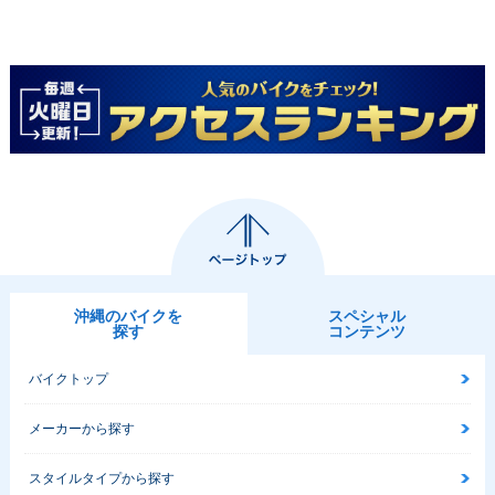
沖縄のバイクを
スペシャル
探す
コンテンツ
バイクトップ
メーカーから探す
スタイルタイプから探す