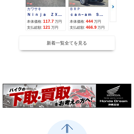
カワサキ
ＢＲＰ
スズキ
Ｎｉｎｊａ ＺＸ−４Ｒ ＳＥ
ｃａｎ−ａｍ ＳＰＹＤＥＲ ＲＴ ＬＩＭＩＴＥＤ
117.7
444
68
本体価格:
万円
本体価格:
万円
本体価格:
121
466.9
71
支払総額:
万円
支払総額:
万円
支払総額:
新着一覧全てを見る