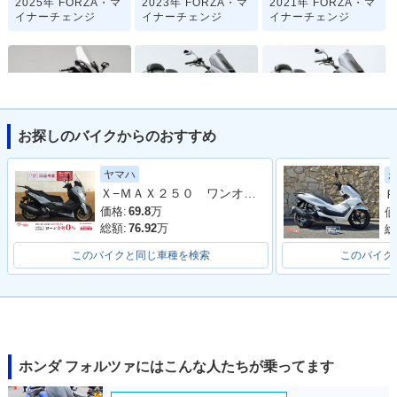
2025年 FORZA・マ
2023年 FORZA・マ
2021年 FORZA・マ
イナーチェンジ
イナーチェンジ
イナーチェンジ
お探しのバイクからのおすすめ
2018年 FORZA・新
2003年 FORZA Typ
2003年 FORZA Typ
登場
e X Special・特
e X・追加
ヤマハ
別・限定仕様
Ｘ−ＭＡＸ２５０ ワンオーナー
Ｐ
価格:
69.8
万
価
総額:
76.92
万
総
このバイクと同じ車種を検索
このバイク
2002年 FORZA Spe
2002年 FORZA・マ
2001年 FORZA・カ
cial・特別・限定仕
イナーチェンジ
ラーチェンジ
様
ホンダ フォルツァにはこんな人たちが乗ってます