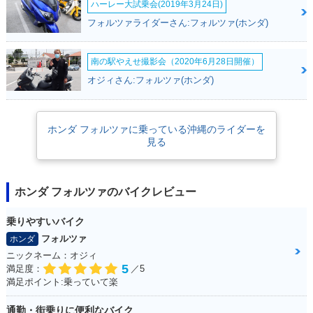
ハーレー大試乗会(2019年3月24日)
フォルツァライダーさん:フォルツァ(ホンダ)
南の駅やえせ撮影会（2020年6月28日開催）
JAZZ250
2000年 FORZA・カ
2000年 FORZA・新
ラーチェンジ
登場
オジィさん:フォルツァ(ホンダ)
ホンダ フォルツァに乗っている沖縄のライダーを
見る
ホンダ フォルツァのバイクレビュー
乗りやすいバイク
フォルツァ
ホンダ
ニックネーム：オジィ
5
満足度：
／5
満足ポイント:乗っていて楽
通勤・街乗りに便利なバイク