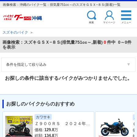
画像検索：沖縄のバイク一覧：排気量751cc～のスズキＧＳＸ−８Ｓ(新着)一覧
検索
マイページ
メニュー
スズキのバイク
＞
画像検索：スズキＧＳＸ−８Ｓ(排気量751cc～,新着)
0
件中 0～0件
を表示
条件を指定して絞り込み
お探しの条件に該当するバイクがみつかりませんでした。
お探しのバイクからのおすすめ
カワサキ
Ｚ９００ＲＳ ２０２４年モデル 社外フルエキマフラー フェンダーレス ラジエーターカバー タンデムバー シート カスタム多数
Ｇ
価格:
129.8
万
価
総額:
134.8
万
総