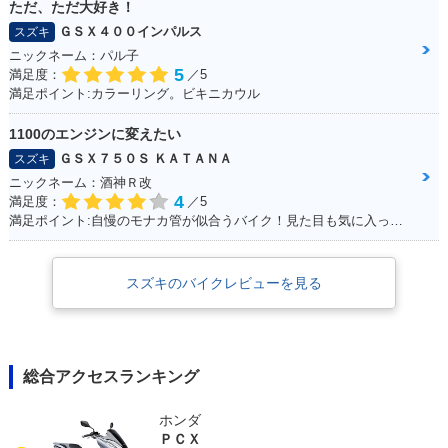
ただ、ただ大好き！
ＧＳＸ４００インパルス
スズキ
ニックネーム：パル子
5
満足度：
／5
満足ポイント:カラーリング。ビキニカウル
1100のエンジンに変えたい
ＧＳＸ７５０Ｓ ＫＡＴＡＮＡ
スズキ
ニックネーム：酒神Ｒ改
4
満足度：
／5
満足ポイント:自慢のモナカ管が似合うバイク！見た目も気に入っています！
スズキのバイクレビューを見る
総合アクセスランキング
ホンダ
ＰＣＸ