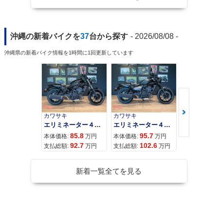
沖縄の新着バイクを
37
台から探す
- 2026/08/08 -
沖縄県の新着バイク情報を1時間に1回更新しています
カワサキ
カワサキ
カワサキ
エリミネーター４００
エリミネーター４００ＳＥ
85.8
95.7
11
本体価格:
万円
本体価格:
万円
本体価格:
92.7
102.6
12
支払総額:
万円
支払総額:
万円
支払総額:
新着一覧全てを見る